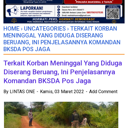
HOME
›
UNCATEGORIES
›
TERKAIT KORBAN
MENINGGAL YANG DIDUGA DISERANG
BERUANG, INI PENJELASANNYA KOMANDAN
BKSDA POS JAGA
Terkait Korban Meninggal Yang Diduga
Diserang Beruang, Ini Penjelasannya
Komandan BKSDA Pos Jaga
By
LINTAS ONE
Kamis, 03 Maret 2022
Add Comment