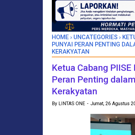
HOME
›
UNCATEGORIES
›
KET
PUNYAI PERAN PENTING DA
KERAKYATAN
Ketua Cabang PIISE
Peran Penting dal
Kerakyatan
By
LINTAS ONE
Jumat, 26 Agustus 