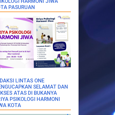
IKOLOGI HARMONI JIWA
OTA PASURUAN
DAKSI LINTAS ONE
ENGUCAPKAN SELAMAT DAN
KSES ATAS DI BUKANYA
IYA PSIKOLOGI HARMONI
WA KOTA