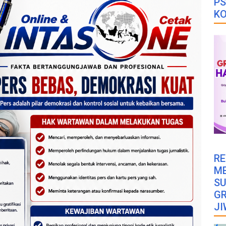
PS
K
RE
M
SU
GR
JI