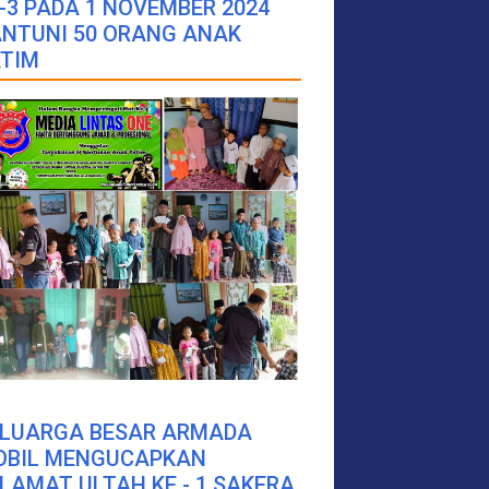
-3 PADA 1 NOVEMBER 2024
NTUNI 50 ORANG ANAK
TIM
ELUARGA BESAR ARMADA
OBIL MENGUCAPKAN
LAMAT ULTAH KE - 1 SAKERA