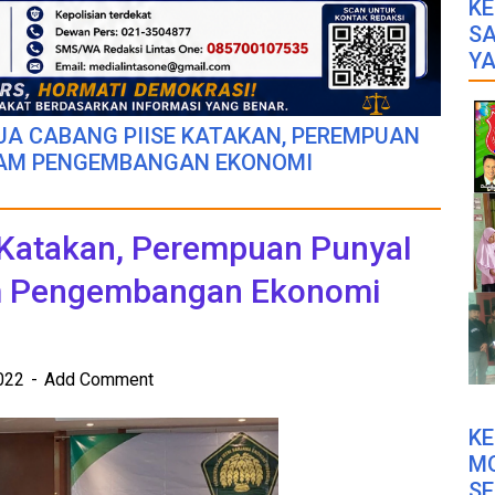
KE
SA
YA
UA CABANG PIISE KATAKAN, PEREMPUAN
LAM PENGEMBANGAN EKONOMI
 Katakan, Perempuan PunyaI
am Pengembangan Ekonomi
2022
Add Comment
K
M
SE