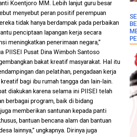
anti Koentjoro MM. Lebih lanjut guru besar
sebut menyebut peran positif perempuan
SE
 mereka tidak hanya berdampak pada perbaikan
B
M
ntu penciptaan lapangan kerja secara
PE
ensi meningkatkan penerimaan negara,”
ua PIISEI Pusat Dina Wimboh Santoso
embangkan bakat kreatif masyarakat. Hal itu
pendampingan dan pelatihan, pengadaan kerja
reatif bagi ibu rumah tangga dan lain-lain.
at diakukan karena selama ini PIISEI telah
an berbagai program, baik di bidang
a juga memberikan santunan kepada panti
khusus, bantuan bencana alam dan bantuan
esa lainnya,” ungkapnya. Dirinya juga