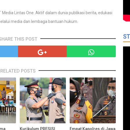
 Media Lintas One. Aktif dalam dunia publikasi berita, edukasi
elalui media dan lembaga bantuan hukum.
ST
SHARE THIS POST
RELATED POSTS
ama
Kurikulum PRESISI
Empat Kapolres di Jawa