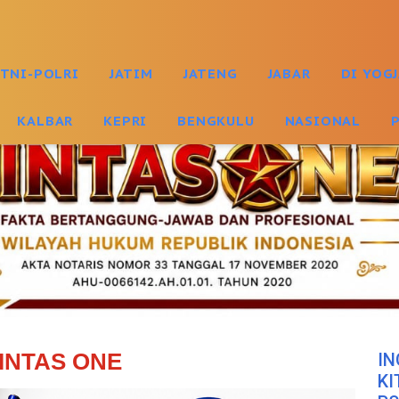
TNI-POLRI
JATIM
JATENG
JABAR
DI YOG
KALBAR
KEPRI
BENGKULU
NASIONAL
INTAS ONE
IN
KI