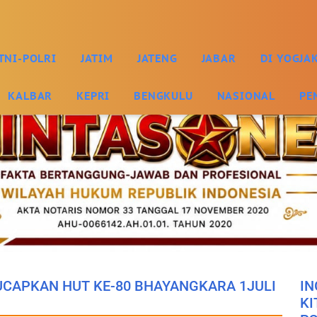
TNI-POLRI
JATIM
JATENG
JABAR
DI YOGJA
KALBAR
KEPRI
BENGKULU
NASIONAL
PE
 UCAPKAN HUT KE-80 BHAYANGKARA 1JULI
IN
KI