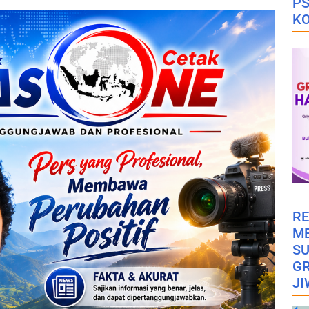
PS
K
RE
M
SU
GR
JI