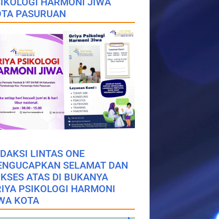
IKOLOGI HARMONI JIWA
OTA PASURUAN
DAKSI LINTAS ONE
ENGUCAPKAN SELAMAT DAN
KSES ATAS DI BUKANYA
IYA PSIKOLOGI HARMONI
WA KOTA