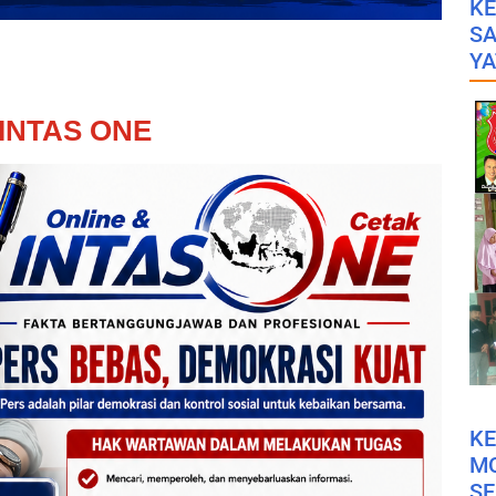
KE
SA
YA
INTAS ONE
K
M
SE