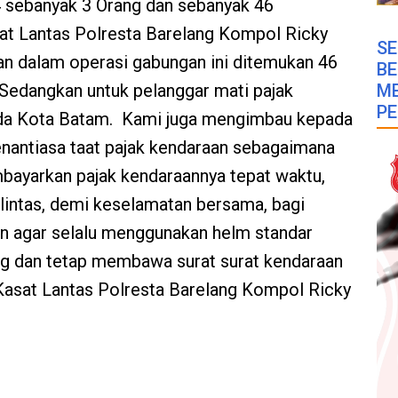
 sebanyak 3 Orang dan sebanyak 46
sat Lantas Polresta Barelang Kompol Ricky
SE
an dalam operasi gabungan ini ditemukan 46
B
M
, Sedangkan untuk pelanggar mati pajak
PE
nda Kota Batam. Kami juga mengimbau kepada
nantiasa taat pajak kendaraan sebagaimana
bayarkan pajak kendaraannya tepat waktu,
lulintas, demi keselamatan bersama, bagi
an agar selalu menggunakan helm standar
g dan tetap membawa surat surat kendaraan
asat Lantas Polresta Barelang Kompol Ricky