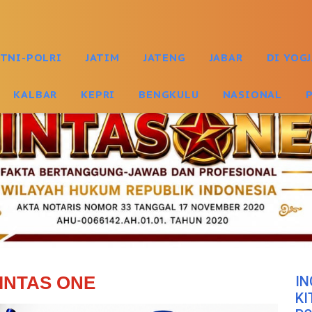
TNI-POLRI
JATIM
JATENG
JABAR
DI YOG
KALBAR
KEPRI
BENGKULU
NASIONAL
INTAS ONE
IN
KI