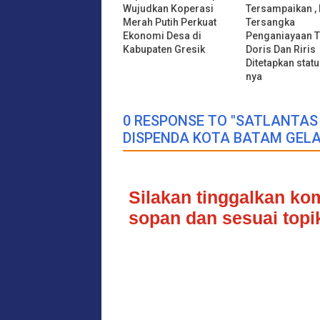
Wujudkan Koperasi
Tersampaikan , 
Merah Putih Perkuat
Tersangka
Ekonomi Desa di
Penganiayaan 
Kabupaten Gresik
Doris Dan Riris
Ditetapkan stat
nya
0 RESPONSE TO "SATLANTA
DISPENDA KOTA BATAM GEL
Silakan tinggalkan k
sopan dan sesuai topik