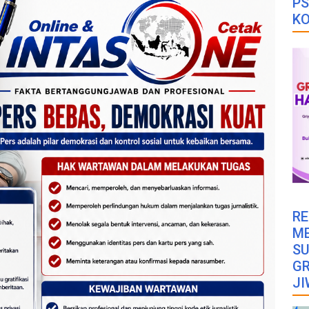
PS
K
RE
M
SU
GR
JI