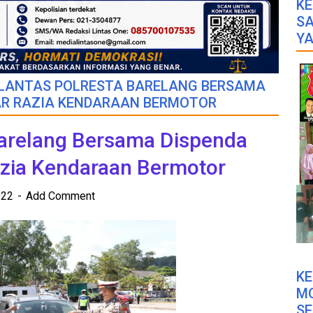
KE
SA
YA
LANTAS POLRESTA BARELANG BERSAMA
AR RAZIA KENDARAAN BERMOTOR
Barelang Bersama Dispenda
azia Kendaraan Bermotor
2022
Add Comment
K
M
SE