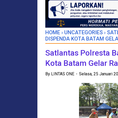
HOME
›
UNCATEGORIES
›
SAT
DISPENDA KOTA BATAM GEL
Satlantas Polresta 
Kota Batam Gelar R
By
LINTAS ONE
Selasa, 25 Januari 