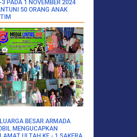
-3 PADA 1 NOVEMBER 2024
NTUNI 50 ORANG ANAK
TIM
ELUARGA BESAR ARMADA
OBIL MENGUCAPKAN
LAMAT ULTAH KE - 1 SAKERA