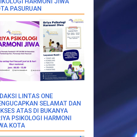
IKOLOGI HARMONI JIWA
OTA PASURUAN
DAKSI LINTAS ONE
ENGUCAPKAN SELAMAT DAN
KSES ATAS DI BUKANYA
IYA PSIKOLOGI HARMONI
WA KOTA