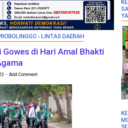
KE
SA
YA
PROBOLINGGO
›
LINTAS DAERAH
i Gowes di Hari Amal Bhakti
 Agama
022
Add Comment
K
M
SE