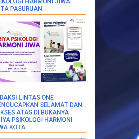
IKOLOGI HARMONI JIWA
OTA PASURUAN
DAKSI LINTAS ONE
ENGUCAPKAN SELAMAT DAN
KSES ATAS DI BUKANYA
IYA PSIKOLOGI HARMONI
WA KOTA