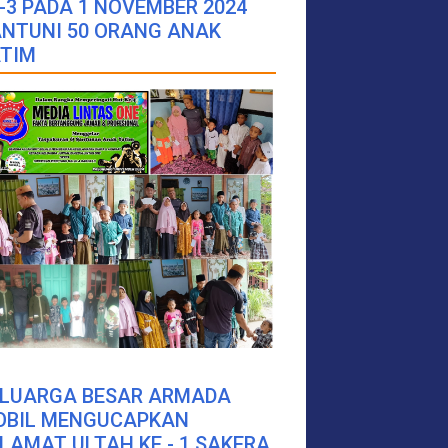
-3 PADA 1 NOVEMBER 2024
NTUNI 50 ORANG ANAK
TIM
ELUARGA BESAR ARMADA
OBIL MENGUCAPKAN
LAMAT ULTAH KE - 1 SAKERA