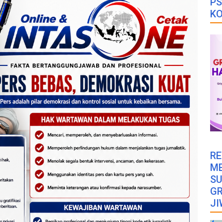
PS
K
RE
M
SU
GR
JI