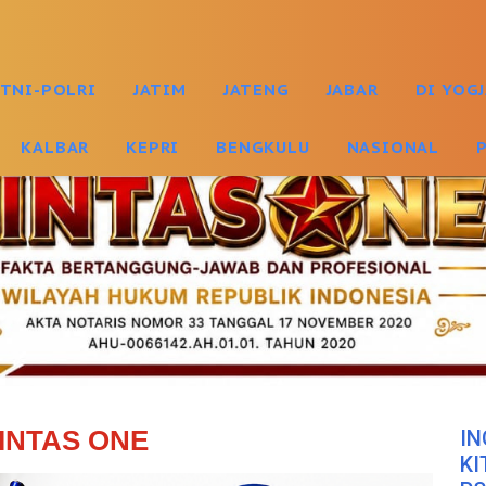
TNI-POLRI
JATIM
JATENG
JABAR
DI YOG
KALBAR
KEPRI
BENGKULU
NASIONAL
INTAS ONE
IN
KI