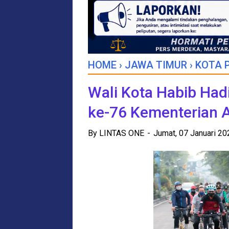
HOME
›
JAWA TIMUR
›
KOTA 
Wali Kota Habib Had
ke-76 Kementerian
By
LINTAS ONE
Jumat, 07 Januari 2