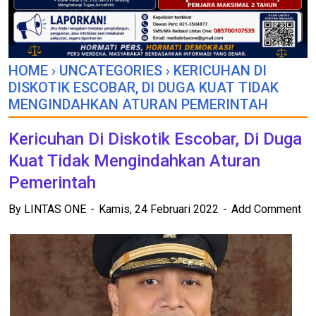
HOME
›
UNCATEGORIES
›
KERICUHAN DI
DISKOTIK ESCOBAR, DI DUGA KUAT TIDAK
MENGINDAHKAN ATURAN PEMERINTAH
Kericuhan Di Diskotik Escobar, Di Duga
Kuat Tidak Mengindahkan Aturan
Pemerintah
By
LINTAS ONE
Kamis, 24 Februari 2022
Add Comment