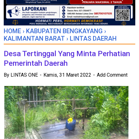
HOME
›
KABUPATEN BENGKAYANG
›
KALIMANTAN BARAT
›
LINTAS DAERAH
Desa Tertinggal Yang Minta Perhatian
Pemerintah Daerah
By
LINTAS ONE
Kamis, 31 Maret 2022
Add Comment