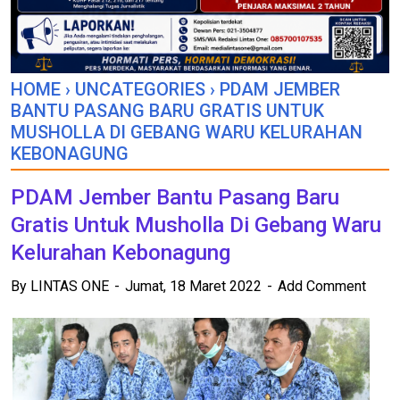
HOME
›
UNCATEGORIES
›
PDAM JEMBER
BANTU PASANG BARU GRATIS UNTUK
MUSHOLLA DI GEBANG WARU KELURAHAN
KEBONAGUNG
PDAM Jember Bantu Pasang Baru
Gratis Untuk Musholla Di Gebang Waru
Kelurahan Kebonagung
By
LINTAS ONE
Jumat, 18 Maret 2022
Add Comment