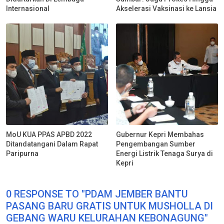
Internasional
Akselerasi Vaksinasi ke Lansia
MoU KUA PPAS APBD 2022
Gubernur Kepri Membahas
Ditandatangani Dalam Rapat
Pengembangan Sumber
Paripurna
Energi Listrik Tenaga Surya di
Kepri
0 RESPONSE TO "PDAM JEMBER BANTU
PASANG BARU GRATIS UNTUK MUSHOLLA DI
GEBANG WARU KELURAHAN KEBONAGUNG"