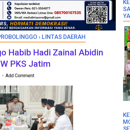
KE
SA
YA
PROBOLINGGO
›
LINTAS DAERAH
o Habib Hadi Zainal Abidin
PW PKS Jatim
2
Add Comment
K
M
SE