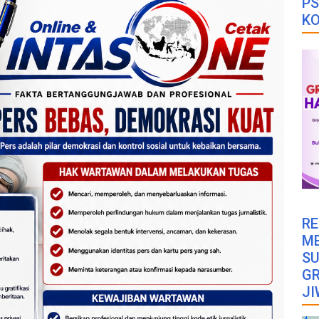
PS
K
RE
M
SU
GR
JI