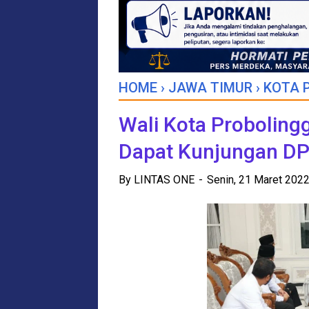
HOME
›
JAWA TIMUR
›
KOTA 
Wali Kota Probolingg
Dapat Kunjungan D
By
LINTAS ONE
Senin, 21 Maret 202