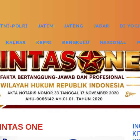
TNI-POLRI
JATIM
JATENG
JABAR
DI YOG
KALBAR
KEPRI
BENGKULU
NASIONAL
INTAS ONE
IN
KI