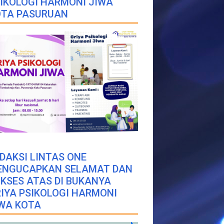
IKOLOGI HARMONI JIWA
OTA PASURUAN
DAKSI LINTAS ONE
ENGUCAPKAN SELAMAT DAN
KSES ATAS DI BUKANYA
IYA PSIKOLOGI HARMONI
WA KOTA