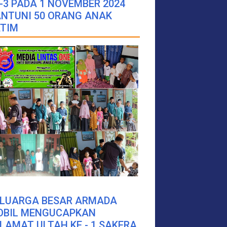
-3 PADA 1 NOVEMBER 2024
NTUNI 50 ORANG ANAK
TIM
ELUARGA BESAR ARMADA
OBIL MENGUCAPKAN
LAMAT ULTAH KE - 1 SAKERA