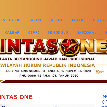
TNI-POLRI
JATIM
JATENG
JABAR
DI YOG
KALBAR
KEPRI
BENGKULU
NASIONAL
INTAS ONE
IN
KI