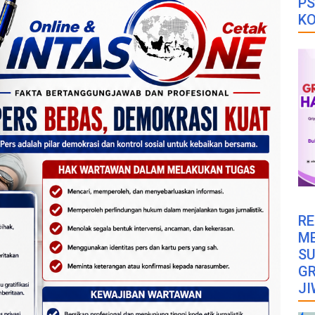
PS
K
RE
M
SU
GR
JI