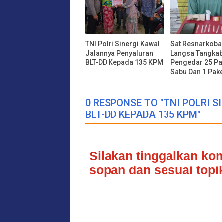
TNI Polri Sinergi Kawal
Sat Resnarkoba
Jalannya Penyaluran
Langsa Tangka
BLT-DD Kepada 135 KPM
Pengedar 25 Pa
Sabu Dan 1 Pake
0 RESPONSE TO "TNI POLRI
BLT-DD KEPADA 135 KPM"
Silakan tinggalkan k
sopan dan sesuai topik