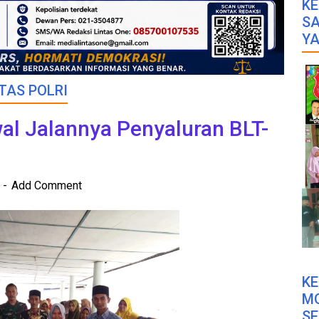
KE
SA
YA
TAS POLRI
wal Jalannya Penyaluran BLT-
M
2
Add Comment
K
M
SE