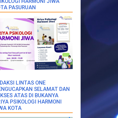
IKOLOGI HARMONI JIWA
OTA PASURUAN
DAKSI LINTAS ONE
ENGUCAPKAN SELAMAT DAN
KSES ATAS DI BUKANYA
IYA PSIKOLOGI HARMONI
WA KOTA