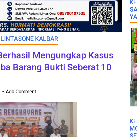
KE
SA
YA
I LINTASONE KALBAR
Berhasil Mengungkap Kasus
ba Barang Bukti Seberat 10
3
Add Comment
K
M
SE