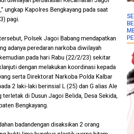
jadi diwilayah perbatasan Kecamatan Jagoi
” ungkap Kapolres Bengkayang pada saat
SE
3) pagi.
B
M
PE
n tersebut, Polsek Jagoi Babang mendapatkan
ang adanya peredaran narkoba diwilayah
emudian pada hari Rabu (22/2/23) sekitar
aklanjuti dengan melakukan koordinasi kepada
ang serta Direktorat Narkoba Polda Kalbar
a 2 laki-laki berinsial L (25) dan G alias Ale
 terletak di Dusun Jagoi Belida, Desa Sekida,
paten Bengkayang.
edahan badandengan disaksikan 2 orang