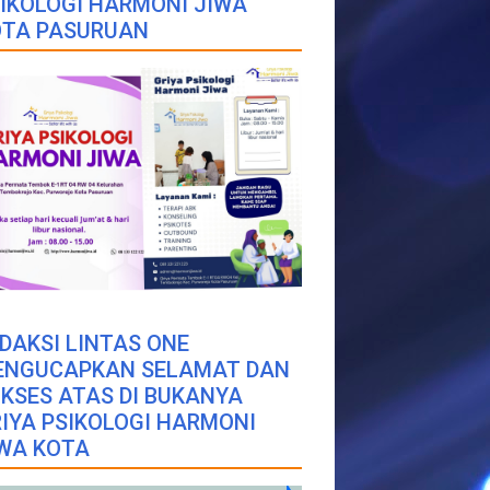
IKOLOGI HARMONI JIWA
OTA PASURUAN
DAKSI LINTAS ONE
ENGUCAPKAN SELAMAT DAN
KSES ATAS DI BUKANYA
IYA PSIKOLOGI HARMONI
WA KOTA