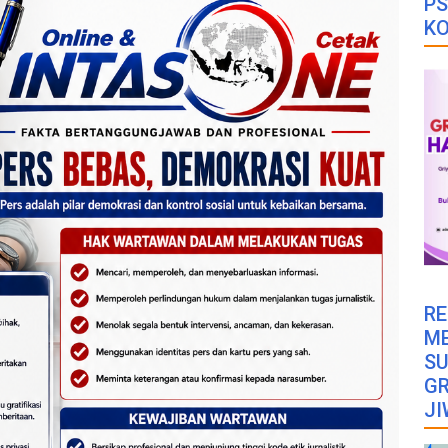
PS
K
RE
M
SU
GR
JI