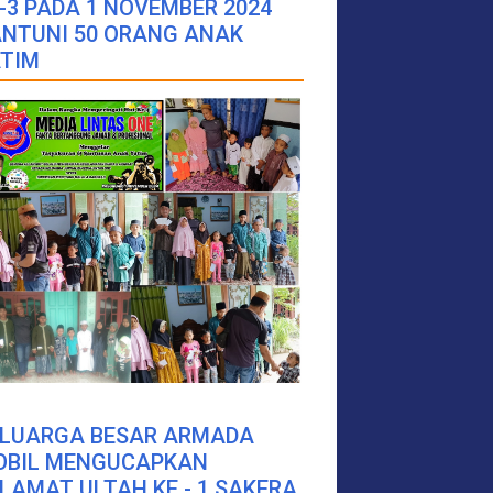
-3 PADA 1 NOVEMBER 2024
NTUNI 50 ORANG ANAK
TIM
ELUARGA BESAR ARMADA
OBIL MENGUCAPKAN
LAMAT ULTAH KE - 1 SAKERA