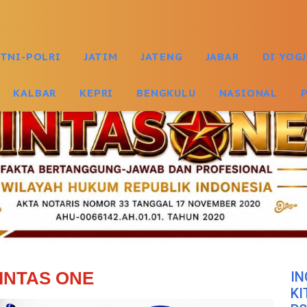
TNI-POLRI
JATIM
JATENG
JABAR
DI YOG
KALBAR
KEPRI
BENGKULU
NASIONAL
INTAS ONE
IN
KI