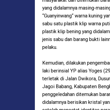
masyarakat dan ditemukan baran
yang didalamnya masing-masing
“Guanyinwang“ warna kuning yang
sabu satu plastik klip warna pu
plastik klip bening yang didala
jenis sabu dan barang bukti lai
pelaku.
Kemudian, dilakukan pengemba
laki berinsial YP alias Yoges (
terletak di Jalan Dwikora, Dus
Jagoi Babang, Kabupaten Bengk
penggeledahan ditemukan barang
didalamnya berisikan kristal ya