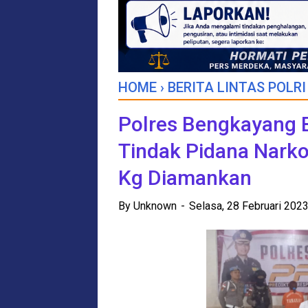
HOME
›
BERITA LINTAS POLR
Polres Bengkayang 
Tindak Pidana Narko
Kg Diamankan
By
Unknown
Selasa, 28 Februari 202