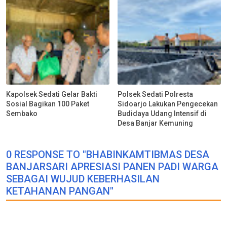
Kapolsek Sedati Gelar Bakti
Polsek Sedati Polresta
Sosial Bagikan 100 Paket
Sidoarjo Lakukan Pengecekan
Sembako
Budidaya Udang Intensif di
Desa Banjar Kemuning
0 RESPONSE TO "BHABINKAMTIBMAS DESA
BANJARSARI APRESIASI PANEN PADI WARGA
SEBAGAI WUJUD KEBERHASILAN
KETAHANAN PANGAN"