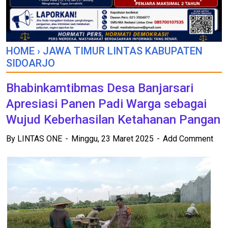
HOME
›
JAWA TIMUR LINTAS KABUPATEN
SIDOARJO
Bhabinkamtibmas Desa Banjarsari
Apresiasi Panen Padi Warga sebagai
Wujud Keberhasilan Ketahanan Pangan
By
LINTAS ONE
Minggu, 23 Maret 2025
Add Comment