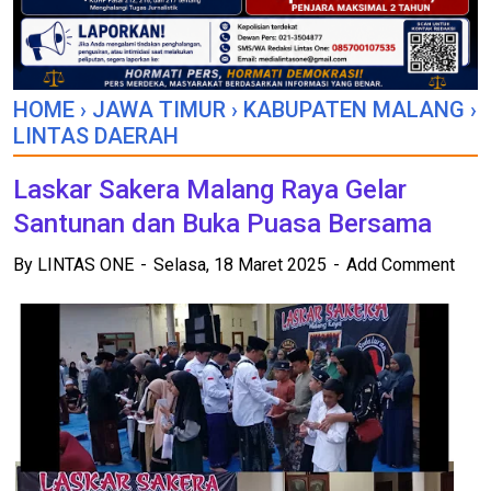
HOME
›
JAWA TIMUR
›
KABUPATEN MALANG
›
LINTAS DAERAH
Laskar Sakera Malang Raya Gelar
Santunan dan Buka Puasa Bersama
By
LINTAS ONE
Selasa, 18 Maret 2025
Add Comment