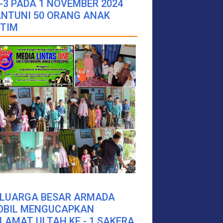
-3 PADA 1 NOVEMBER 2024
NTUNI 50 ORANG ANAK
TIM
ELUARGA BESAR ARMADA
OBIL MENGUCAPKAN
LAMAT ULTAH KE - 1 SAKERA