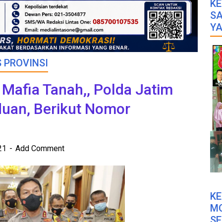
KE
SA
YA
 PROVINSI
 Mafia Tanah,, Polda Jatim
duan, Berikut Nomor
021
Add Comment
K
M
SE