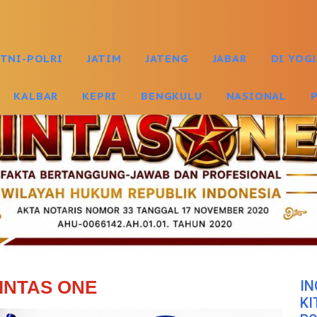
TNI-POLRI
JATIM
JATENG
JABAR
DI YOG
KALBAR
KEPRI
BENGKULU
NASIONAL
INTAS ONE
IN
KI