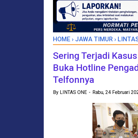
HOME
›
JAWA TIMUR
›
LINTAS
Sering Terjadi Kasus
Buka Hotline Penga
Telfonnya
By
LINTAS ONE
Rabu, 24 Februari 2