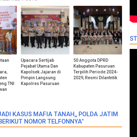
ST
etaan
Upacara Sertijab
50 Anggota DPRD
Pejabat Utama Dan
Kabupaten Pasuruan
ara,
Kapolsek Jajaran di
Terpilih Periode 2024-
aten
Pimpin Langsung
2029, Resmi Dilantntik
eng TNI
Kapolres Pasuruan
awan
JADI KASUS MAFIA TANAH,, POLDA JATIM
BERIKUT NOMOR TELFONNYA"