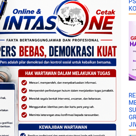
PS
K
RE
M
SU
GR
JI