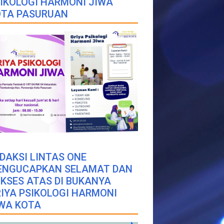
IKOLOGI HARMONI JIWA
OTA PASURUAN
DAKSI LINTAS ONE
ENGUCAPKAN SELAMAT DAN
KSES ATAS DI BUKANYA
IYA PSIKOLOGI HARMONI
WA KOTA