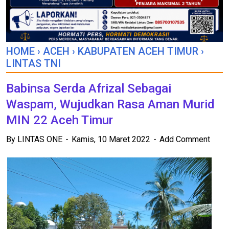
HOME
›
ACEH
›
KABUPATEN ACEH TIMUR
›
LINTAS TNI
Babinsa Serda Afrizal Sebagai
Waspam, Wujudkan Rasa Aman Murid
MIN 22 Aceh Timur
By
LINTAS ONE
Kamis, 10 Maret 2022
Add Comment