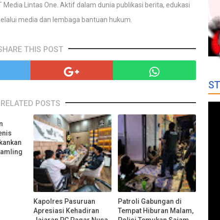
 Media Lintas One. Aktif dalam dunia publikasi berita, edukasi
elalui media dan lembaga bantuan hukum.
SHARE THIS POST
ST
RELATED POSTS
n
enis
kankan
kamling
Kapolres Pasuruan
Patroli Gabungan di
Apresiasi Kehadiran
Tempat Hiburan Malam,