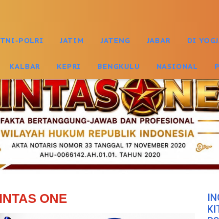
TNI-POLRI
JATIM
JATENG
JABAR
DI YOG
KALBAR
KEPRI
BENGKULU
NASIONAL
INTAS ONE
IN
KI