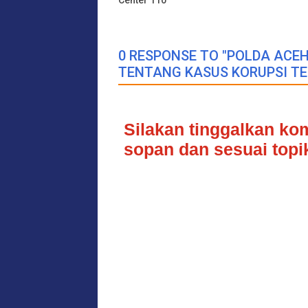
Center 110
0 RESPONSE TO "POLDA AC
TENTANG KASUS KORUPSI T
Silakan tinggalkan k
sopan dan sesuai topik