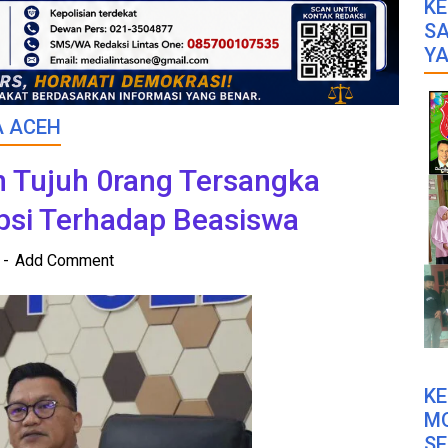
KE
SA
YA
A ACEH
n Tujuh 0rang Tersangka
psi Terhadap Beasiswa
2
Add Comment
K
M
SE