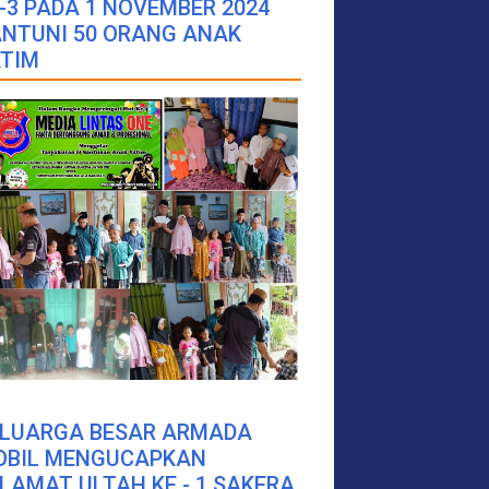
-3 PADA 1 NOVEMBER 2024
NTUNI 50 ORANG ANAK
TIM
ELUARGA BESAR ARMADA
OBIL MENGUCAPKAN
LAMAT ULTAH KE - 1 SAKERA