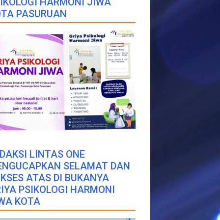
IKOLOGI HARMONI JIWA
OTA PASURUAN
DAKSI LINTAS ONE
ENGUCAPKAN SELAMAT DAN
KSES ATAS DI BUKANYA
IYA PSIKOLOGI HARMONI
WA KOTA