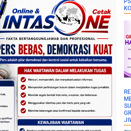
PS
K
RE
M
SU
GR
JI