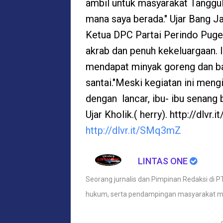
ambil untuk masyarakat Tanggu
mana saya berada." Ujar Bang Ja
Ketua DPC Partai Perindo Puge
akrab dan penuh kekeluargaan. Ib
mendapat minyak goreng dan b
santai."Meski kegiatan ini mengi
dengan lancar, ibu- ibu senan
Ujar Kholik.( herry). http://dlvr
http://dlvr.it/SMq3mZ
LINTAS ONE
Seorang jurnalis dan Pimpinan Redaksi di PT
hukum, serta pendampingan masyarakat m