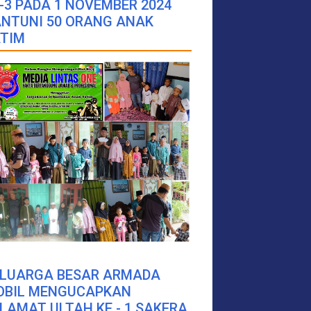
-3 PADA 1 NOVEMBER 2024
NTUNI 50 ORANG ANAK
TIM
ELUARGA BESAR ARMADA
OBIL MENGUCAPKAN
LAMAT ULTAH KE - 1 SAKERA