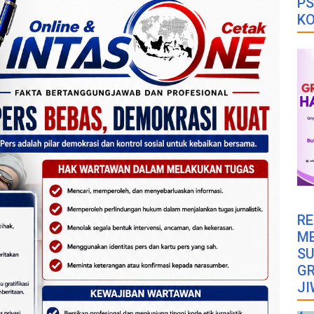
PS
K
RE
M
SU
GR
JI