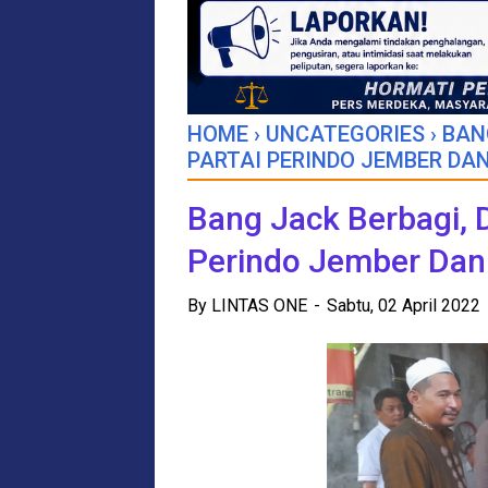
HOME
›
UNCATEGORIES
›
BAN
PARTAI PERINDO JEMBER D
Bang Jack Berbagi, D
Perindo Jember Dan
By
LINTAS ONE
Sabtu, 02 April 2022