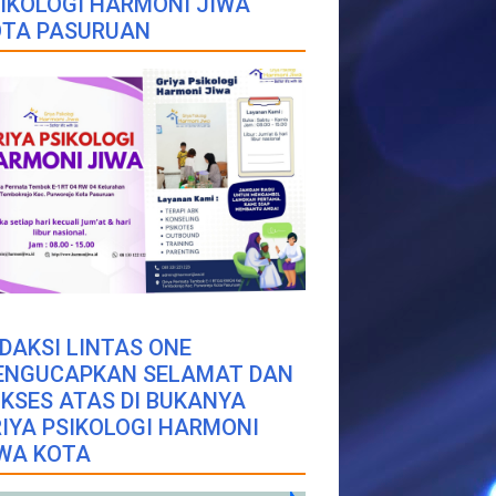
IKOLOGI HARMONI JIWA
OTA PASURUAN
DAKSI LINTAS ONE
ENGUCAPKAN SELAMAT DAN
KSES ATAS DI BUKANYA
IYA PSIKOLOGI HARMONI
WA KOTA