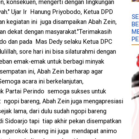
n, konsekuen, mengerti dengan lingkungan
ah." Ujar Ir Hanung Priyobodo, Ketua DPD
SE
n kegiatan ini juga disampaikan Abah Zein,
B
M
dan dekat dengan masyarakat."Terimakasih
PE
indo dan pada Mas Dedy selaku Ketua DPC
illah, sore hari ini bisa silaturahmi dengan
eban emak-emak untuk berbagi minyak
esempatan ini, Abah Zein berharap agar
"Semoga acara ini berkelanjutan,
k Partai Perindo semoga sukses untuk
t ngopi bareng, Abah Zein juga mengapresiasi
sejak lama, dari dulu sudah ngopi bareng
i Sidoarjo tapi tiap akhir pekan disempatkan
 ngerokok bareng ini juga mendapat animo