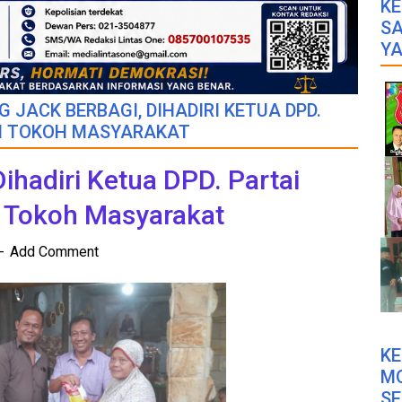
KE
SA
YA
G JACK BERBAGI, DIHADIRI KETUA DPD.
AN TOKOH MASYARAKAT
ihadiri Ketua DPD. Partai
 Tokoh Masyarakat
Add Comment
K
M
SE