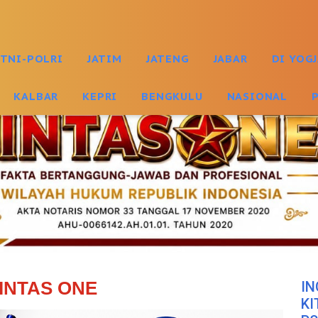
TNI-POLRI
JATIM
JATENG
JABAR
DI YOG
KALBAR
KEPRI
BENGKULU
NASIONAL
INTAS ONE
IN
KI