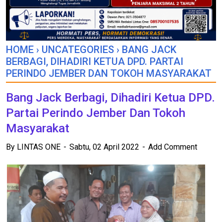
HOME
›
UNCATEGORIES
›
BANG JACK
BERBAGI, DIHADIRI KETUA DPD. PARTAI
PERINDO JEMBER DAN TOKOH MASYARAKAT
Bang Jack Berbagi, Dihadiri Ketua DPD.
Partai Perindo Jember Dan Tokoh
Masyarakat
By
LINTAS ONE
Sabtu, 02 April 2022
Add Comment