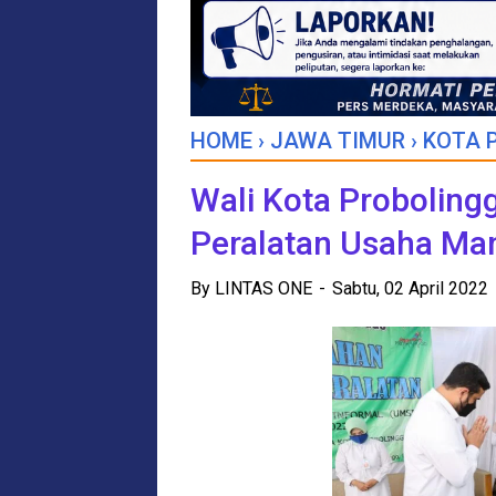
HOME
›
JAWA TIMUR
›
KOTA 
Wali Kota Proboling
Peralatan Usaha Man
By
LINTAS ONE
Sabtu, 02 April 2022