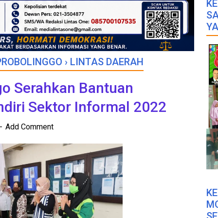
KE
SA
YA
PROBOLINGGO
›
LINTAS DAERAH
go Serahkan Bantuan
diri Sektor Informal 2022
Add Comment
K
M
SE