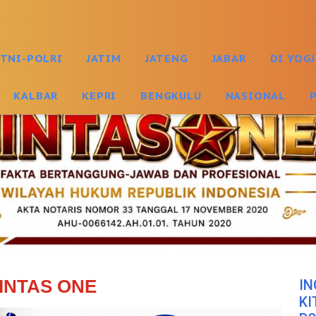
TNI-POLRI
JATIM
JATENG
JABAR
DI YOG
KALBAR
KEPRI
BENGKULU
NASIONAL
INTAS ONE
IN
KI