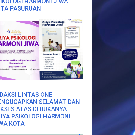
IKOLOGI HARMONI JIWA
OTA PASURUAN
DAKSI LINTAS ONE
ENGUCAPKAN SELAMAT DAN
KSES ATAS DI BUKANYA
IYA PSIKOLOGI HARMONI
WA KOTA