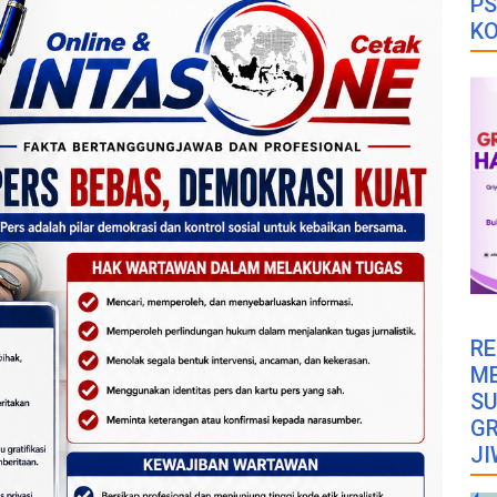
PS
K
RE
M
SU
GR
JI