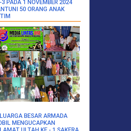
-3 PADA 1 NOVEMBER 2024
NTUNI 50 ORANG ANAK
TIM
ELUARGA BESAR ARMADA
OBIL MENGUCAPKAN
LAMAT ULTAH KE - 1 SAKERA