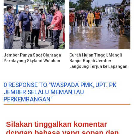
Jember Punya Spot Olahraga
Curah Hujan Tinggi, Mangli
Paralayang Skyland Wuluhan
Banjir. Bupati Jember
Langsung Terjun ke Lapangan
0 RESPONSE TO "WASPADA PMK, UPT. PK
JEMBER SELALU MEMANTAU
PERKEMBANGAN"
Silakan tinggalkan komentar
dengan bahasa yang sopan dan