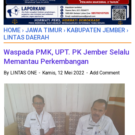
HOME
›
JAWA TIMUR
›
KABUPATEN JEMBER
›
LINTAS DAERAH
Waspada PMK, UPT. PK Jember Selalu
Memantau Perkembangan
By
LINTAS ONE
Kamis, 12 Mei 2022
Add Comment