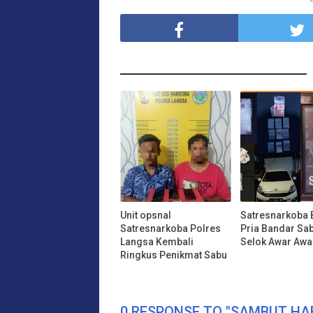
Unit opsnal
Satresnarkoba 
Satresnarkoba Polres
Pria Bandar Sa
Langsa Kembali
Selok Awar Awa
Ringkus Penikmat Sabu
0 RESPONSE TO "SAMBUT HA