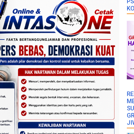
PS
K
RE
M
SU
GR
JI