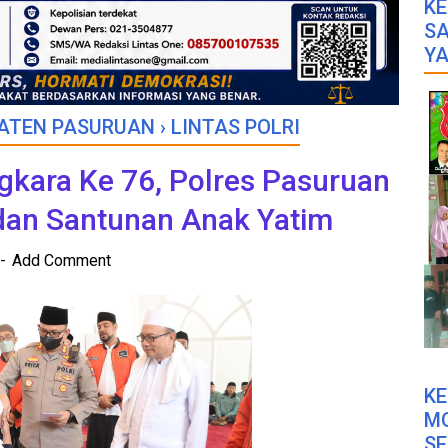
KE
SA
YA
ATEN PASURUAN
›
LINTAS POLRI
kara Ke 76, Polres Pasuruan
dan Santunan Anak Yatim
Add Comment
K
M
SE