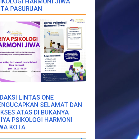
IKOLOGI HARMONI JIWA
OTA PASURUAN
DAKSI LINTAS ONE
ENGUCAPKAN SELAMAT DAN
KSES ATAS DI BUKANYA
IYA PSIKOLOGI HARMONI
WA KOTA