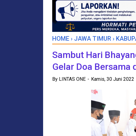
HOME
›
JAWA TIMUR
›
KABUP
Sambut Hari Bhayang
Gelar Doa Bersama 
By
LINTAS ONE
Kamis, 30 Juni 2022