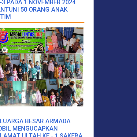
-3 PADA 1 NOVEMBER 2024
NTUNI 50 ORANG ANAK
TIM
ELUARGA BESAR ARMADA
OBIL MENGUCAPKAN
LAMAT ULTAH KE - 1 SAKERA