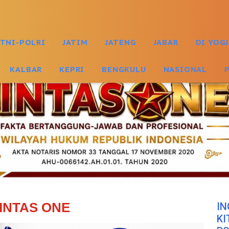
TNI-POLRI
JATIM
JATENG
JABAR
DI YOG
KALBAR
KEPRI
BENGKULU
NASIONAL
INTAS ONE
IN
KI