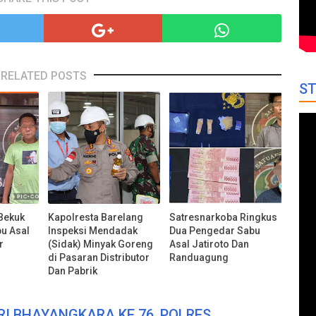
RELATED POSTS
ST
Bekuk
Kapolresta Barelang
Satresnarkoba Ringkus
bu Asal
Inspeksi Mendadak
Dua Pengedar Sabu
r
(Sidak) Minyak Goreng
Asal Jatiroto Dan
di Pasaran Distributor
Randuagung
Dan Pabrik
RI BHAYANGKARA KE 76, POLRES