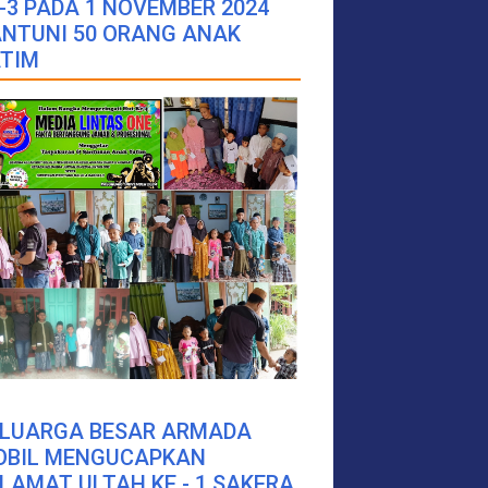
-3 PADA 1 NOVEMBER 2024
NTUNI 50 ORANG ANAK
TIM
ELUARGA BESAR ARMADA
OBIL MENGUCAPKAN
LAMAT ULTAH KE - 1 SAKERA