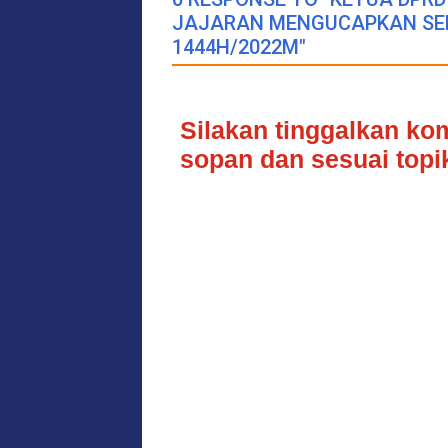
JAJARAN MENGUCAPKAN SE
1444H/2022M"
Silakan tinggalkan k
sopan dan sesuai topik