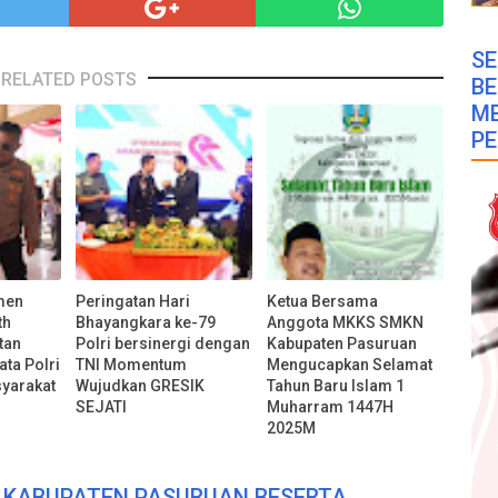
SE
RELATED POSTS
B
M
PE
men
Peringatan Hari
Ketua Bersama
th
Bhayangkara ke-79
Anggota MKKS SMKN
tan
Polri bersinergi dengan
Kabupaten Pasuruan
ata Polri
TNI Momentum
Mengucapkan Selamat
syarakat
Wujudkan GRESIK
Tahun Baru Islam 1
SEJATI
Muharram 1447H
2025M
D KABUPATEN PASURUAN BESERTA