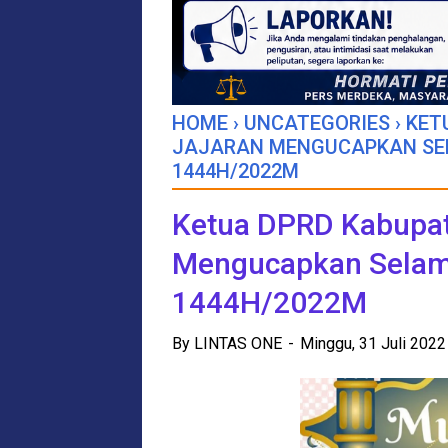
HOME
›
UNCATEGORIES
›
KET
JAJARAN MENGUCAPKAN SE
1444H/2022M
Ketua DPRD Kabupat
Mengucapkan Selam
1444H/2022M
By
LINTAS ONE
Minggu, 31 Juli 202