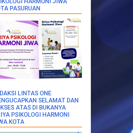
IKOLOGI HARMONI JIWA
OTA PASURUAN
DAKSI LINTAS ONE
ENGUCAPKAN SELAMAT DAN
KSES ATAS DI BUKANYA
IYA PSIKOLOGI HARMONI
WA KOTA