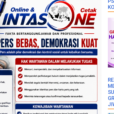
PS
K
RE
M
SU
GR
JI