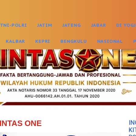
TNI-POLRI
JATIM
JATENG
JABAR
DI YOG
KALBAR
KEPRI
BENGKULU
NASIONAL
INTAS ONE
IN
KI