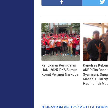
Rangkaian Peringatan
Kapolres Kebu
HANI 2025, PKS Sumut
AKBP Eka Baasi
Komit Perangi Narkoba
Syamsuri: Suna
Massal Bukti Ny
Hadir untuk Ma
0 RESPONSE TO "KETUA DPR