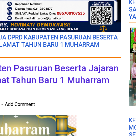
KE
SA
YA
UA DPRD KABUPATEN PASURUAN BESERTA
LAMAT TAHUN BARU 1 MUHARRAM
en Pasuruan Beserta Jajaran
at Tahun Baru 1 Muharram
2
Add Comment
K
M
SE