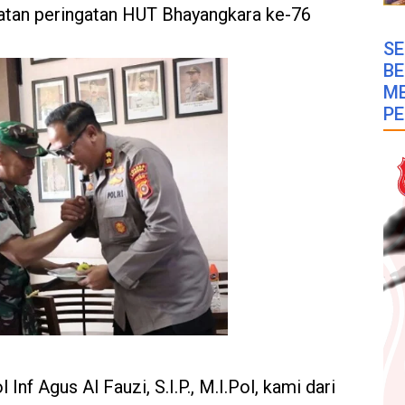
latan peringatan HUT Bhayangkara ke-76
SE
B
M
PE
nf Agus Al Fauzi, S.I.P., M.I.Pol, kami dari