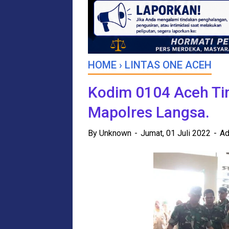
HOME
›
LINTAS ONE ACEH
Kodim 0104 Aceh Ti
Mapolres Langsa.
By
Unknown
Jumat, 01 Juli 2022
Ad