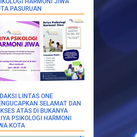
IKOLOGI HARMONI JIWA
OTA PASURUAN
DAKSI LINTAS ONE
ENGUCAPKAN SELAMAT DAN
KSES ATAS DI BUKANYA
IYA PSIKOLOGI HARMONI
WA KOTA