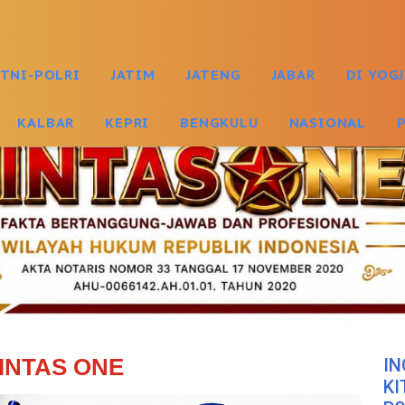
TNI-POLRI
JATIM
JATENG
JABAR
DI YOG
KALBAR
KEPRI
BENGKULU
NASIONAL
INTAS ONE
IN
KI