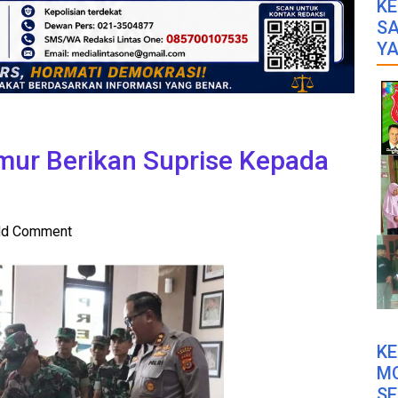
KE
SA
YA
mur Berikan Suprise Kepada
d Comment
K
M
SE