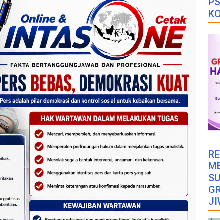
PS
K
RE
M
SU
GR
JI