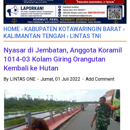
HOME
›
KABUPATEN KOTAWARINGIN BARAT
›
KALIMANTAN TENGAH
›
LINTAS TNI
Nyasar di Jembatan, Anggota Koramil
1014-03 Kolam Giring Orangutan
Kembali ke Hutan
By
LINTAS ONE
Jumat, 01 Juli 2022
Add Comment