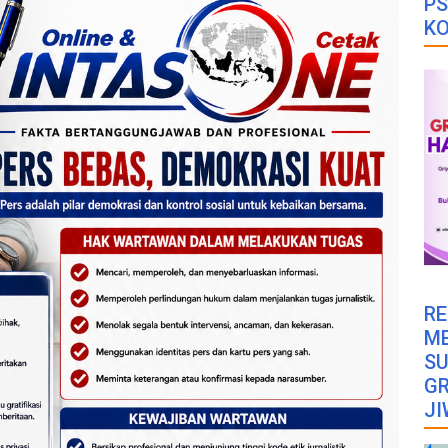
PS
K
RE
M
SU
GR
JI