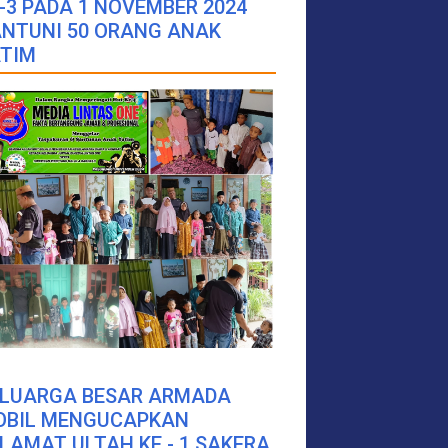
-3 PADA 1 NOVEMBER 2024
NTUNI 50 ORANG ANAK
TIM
ELUARGA BESAR ARMADA
OBIL MENGUCAPKAN
LAMAT ULTAH KE - 1 SAKERA