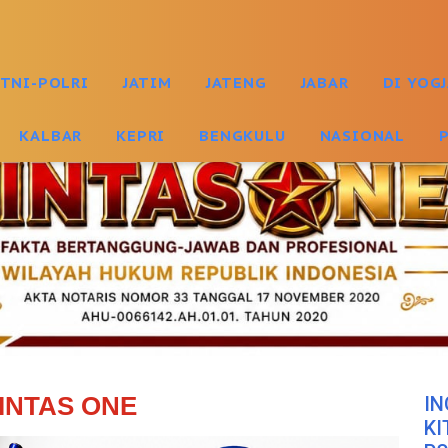
TNI-POLRI
JATIM
JATENG
JABAR
DI YOG
KALBAR
KEPRI
BENGKULU
NASIONAL
INTAS ONE
IN
KI