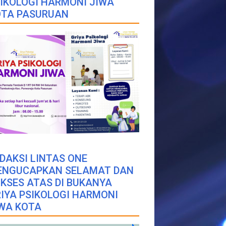
IKOLOGI HARMONI JIWA
OTA PASURUAN
DAKSI LINTAS ONE
ENGUCAPKAN SELAMAT DAN
KSES ATAS DI BUKANYA
IYA PSIKOLOGI HARMONI
WA KOTA