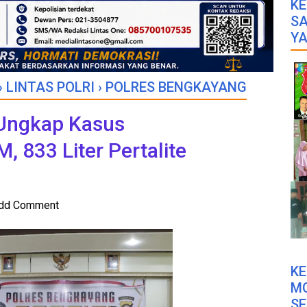
KE
SA
YA
›
LINTAS POLRI
›
POLRES BENGKAYANG
Ungkap Kasus
 833 Liter Pertalite
dd Comment
K
M
SE