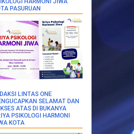
IKOLOGI HARMONI JIWA
OTA PASURUAN
DAKSI LINTAS ONE
ENGUCAPKAN SELAMAT DAN
KSES ATAS DI BUKANYA
IYA PSIKOLOGI HARMONI
WA KOTA