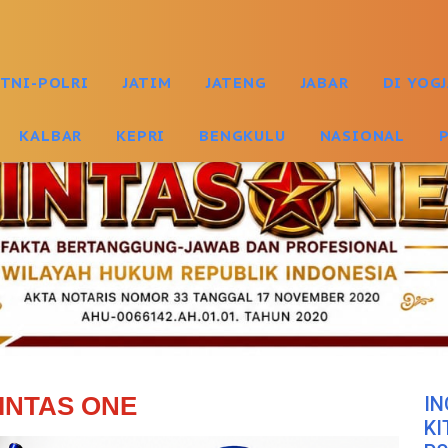
TNI-POLRI
JATIM
JATENG
JABAR
DI YOG
KALBAR
KEPRI
BENGKULU
NASIONAL
INTAS ONE
IN
KI