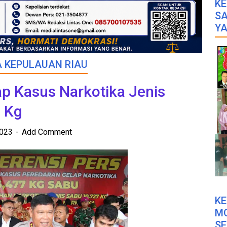
KE
SA
YA
 KEPULAUAN RIAU
p Kasus Narkotika Jenis
7 Kg
2023
Add Comment
K
M
SE