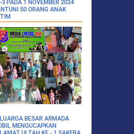
-3 PADA 1 NOVEMBER 2024
NTUNI 50 ORANG ANAK
TIM
ELUARGA BESAR ARMADA
OBIL MENGUCAPKAN
LAMAT ULTAH KE - 1 SAKERA