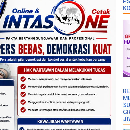
PS
K
RE
M
SU
GR
JI