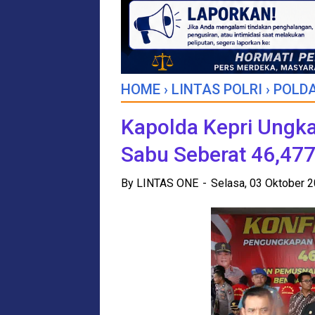
HOME
›
LINTAS POLRI
›
POLDA
Kapolda Kepri Ungka
Sabu Seberat 46,47
By
LINTAS ONE
Selasa, 03 Oktober 