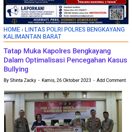
HOME
›
LINTAS POLRI POLRES BENGKAYANG
KALIMANTAN BARAT
Tatap Muka Kapolres Bengkayang
Dalam Optimalisasi Pencegahan Kasus
Bullying
By
Shinta Zacky
Kamis, 26 Oktober 2023
Add Comment