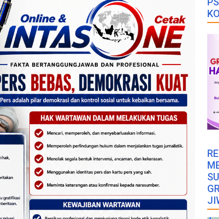
PS
K
RE
M
SU
GR
JI