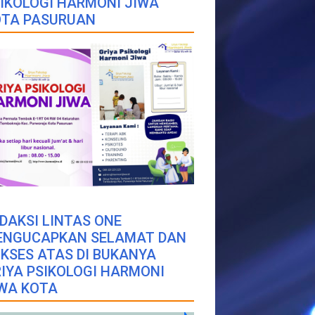
IKOLOGI HARMONI JIWA
OTA PASURUAN
DAKSI LINTAS ONE
ENGUCAPKAN SELAMAT DAN
KSES ATAS DI BUKANYA
IYA PSIKOLOGI HARMONI
WA KOTA