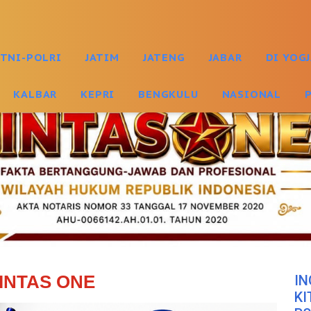
TNI-POLRI
JATIM
JATENG
JABAR
DI YOG
KALBAR
KEPRI
BENGKULU
NASIONAL
INTAS ONE
IN
KI