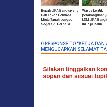
Bupati LIRA Bengkayang
Warga keritik
Dan Tokoh Pemuda
pembangunan ja
Minta Tanah Longsor
LSM LIRA Beng
Segera di Perbaiki
turut prihatin
0 RESPONSE TO "KETUA DA
MENGUCAPKAN SELAMAT TAH
Silakan tinggalkan k
sopan dan sesuai topik