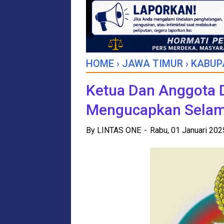
HOME
›
JAWA TIMUR
›
KABUP
Ketua Dan Anggota 
Mengucapkan Selam
By
LINTAS ONE
Rabu, 01 Januari 20