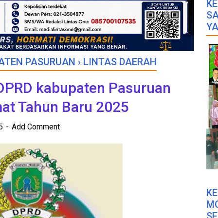
KE
SA
YA
ATEN PASURUAN
›
LINTAS DAERAH
DPRD kabupaten Pasuruan
at Tahun Baru 2025
25
Add Comment
K
M
SE