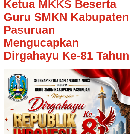
Ketua MKKS Beserta
Guru SMKN Kabupaten
Pasuruan
Mengucapkan
Dirgahayu Ke-81 Tahun