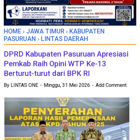
HOME
›
JAWA TIMUR
›
KABUPATEN
PASURUAN
›
LINTAS DAERAH
DPRD Kabupaten Pasuruan Apresiasi
Pemkab Raih Opini WTP Ke-13
Berturut-turut dari BPK RI
By
LINTAS ONE
Minggu, 31 Mei 2026
Add Comment