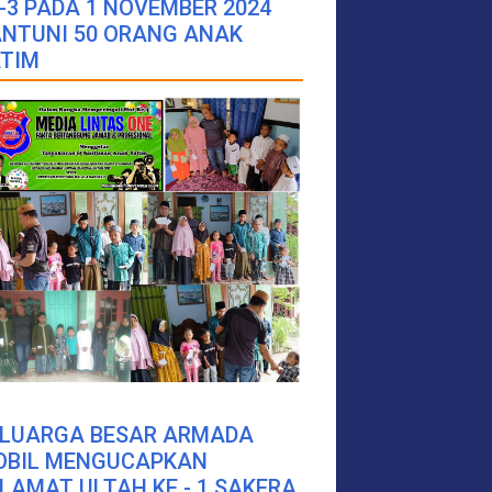
-3 PADA 1 NOVEMBER 2024
NTUNI 50 ORANG ANAK
TIM
ELUARGA BESAR ARMADA
OBIL MENGUCAPKAN
LAMAT ULTAH KE - 1 SAKERA