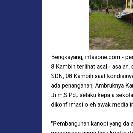
Bengkayang, intasone.com - pe
8 Kambih terlihat asal - asala
SDN, 08 Kambih saat kondisinya
ada penanganan, Ambruknya Kan
Jiim,S.Pd,. selaku kepala sekol
dikonfirmasi oleh awak media i
"Pembangunan kanopi yang dala