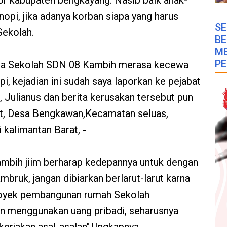
r kabupaten bengkayang. Nasib baik anak-
opi, jika adanya korban siapa yang harus
SE
Sekolah.
B
M
PE
epala Sekolah SDN 08 Kambih merasa kecewa
i, kejadian ini sudah saya laporkan ke pejabat
 Julianus dan berita kerusakan tersebut pun
t, Desa Bengkawan,Kecamatan seluas,
kalimantan Barat, -
ambih jiim berharap kedepannya untuk dengan
mbruk, jangan dibiarkan berlarut-larut karna
Proyek pembangunan rumah Sekolah
 menggunakan uang pribadi, seharusnya