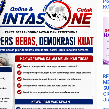
PS
K
RE
M
SU
GR
JI