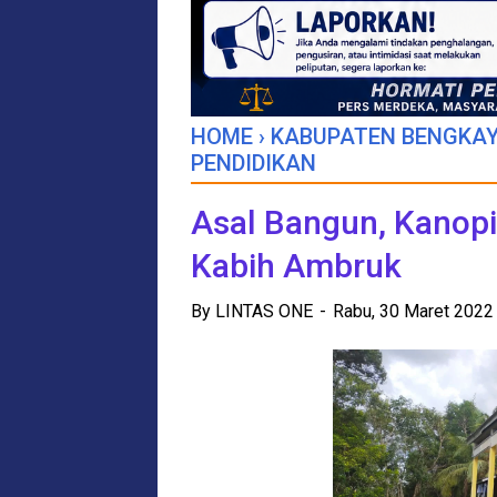
HOME
›
KABUPATEN BENGKA
PENDIDIKAN
Asal Bangun, Kanopi
Kabih Ambruk
By
LINTAS ONE
Rabu, 30 Maret 202