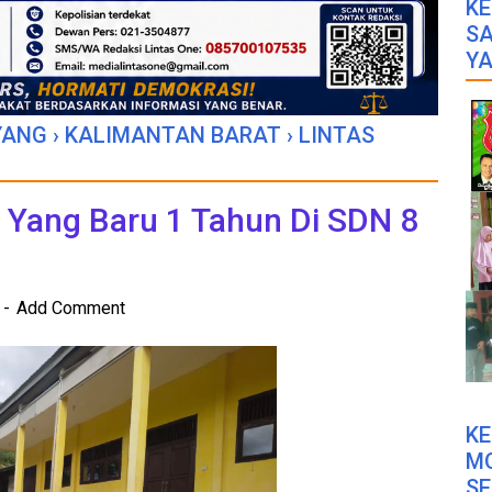
KE
SA
YA
YANG
›
KALIMANTAN BARAT
›
LINTAS
 Yang Baru 1 Tahun Di SDN 8
2
Add Comment
K
M
SE