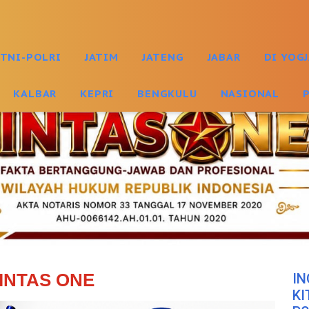
TNI-POLRI
JATIM
JATENG
JABAR
DI YOG
KALBAR
KEPRI
BENGKULU
NASIONAL
INTAS ONE
IN
KI