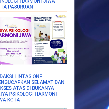
IKOLOGI HARMONI JIWA
OTA PASURUAN
DAKSI LINTAS ONE
ENGUCAPKAN SELAMAT DAN
KSES ATAS DI BUKANYA
IYA PSIKOLOGI HARMONI
WA KOTA