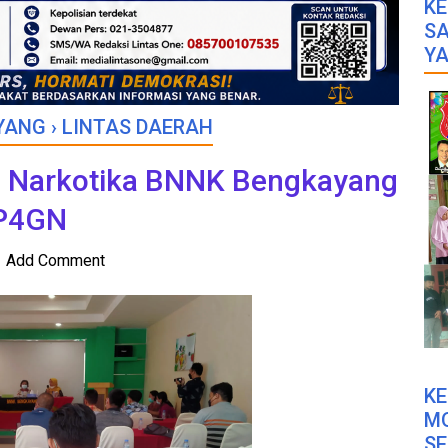
KE
SA
YA
YANG
›
LINTAS DAERAH
 Narkotika BNNK Bengkayang
 P4GN
Add Comment
K
M
SE