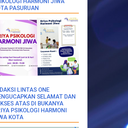
IKOLOGI HARMONI JIWA
OTA PASURUAN
DAKSI LINTAS ONE
ENGUCAPKAN SELAMAT DAN
KSES ATAS DI BUKANYA
IYA PSIKOLOGI HARMONI
WA KOTA