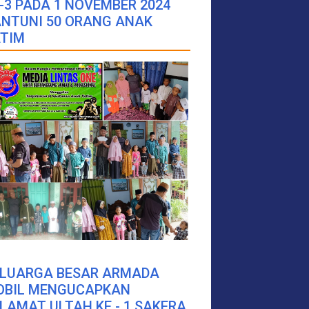
-3 PADA 1 NOVEMBER 2024
NTUNI 50 ORANG ANAK
TIM
ELUARGA BESAR ARMADA
OBIL MENGUCAPKAN
LAMAT ULTAH KE - 1 SAKERA