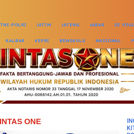
TNI-POLRI
JATIM
JATENG
JABAR
DI YOG
KALBAR
KEPRI
BENGKULU
NASIONAL
INTAS ONE
IN
KI