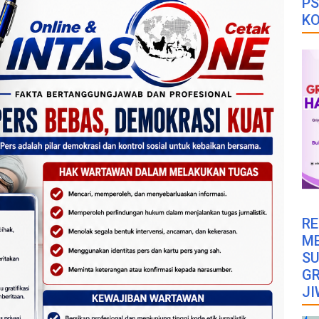
PS
K
RE
M
SU
GR
JI