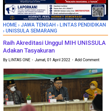
HOME
›
JAWA TENGAH
›
LINTAS PENDIDIKAN
›
UNISSULA SEMARANG
Raih Akreditasi Unggul MIH UNISSULA
Adakan Tasyakuran
By
LINTAS ONE
Jumat, 01 April 2022
Add Comment