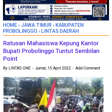
HOME
›
JAWA TIMUR
›
KABUPATEN
PROBOLINGGO
›
LINTAS DAERAH
Ratusan Mahasiswa Kepung Kantor
Bupati Probolinggo Tuntut Sembilan
Point
By
LINTAS ONE
Jumat, 15 April 2022
Add Comment