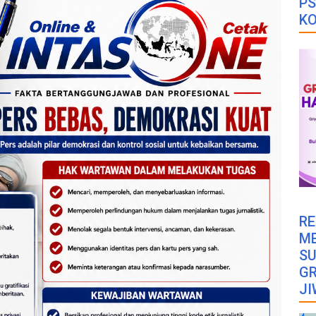
PS
K
RE
M
SU
GR
JI