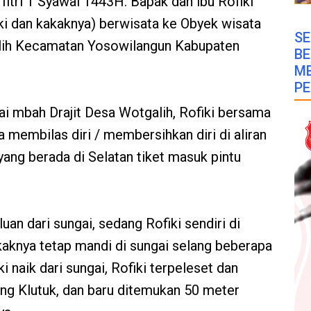
fitri 1 Syawal 1443H. Bapak dan ibu Rofiki
ki dan kakaknya) berwisata ke Obyek wisata
SE
alih Kecamatan Yosowilangun Kabupaten
B
M
PE
ai mbah Drajit Desa Wotgalih, Rofiki bersama
 membilas diri / membersihkan diri di aliran
ang berada di Selatan tiket masuk pintu
uan dari sungai, sedang Rofiki sendiri di
kaknya tetap mandi di sungai selang beberapa
i naik dari sungai, Rofiki terpeleset dan
ang Klutuk, dan baru ditemukan 50 meter