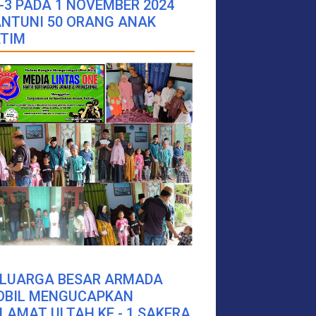
-3 PADA 1 NOVEMBER 2024
NTUNI 50 ORANG ANAK
TIM
ELUARGA BESAR ARMADA
OBIL MENGUCAPKAN
LAMAT ULTAH KE - 1 SAKERA