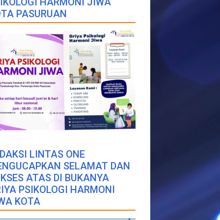
IKOLOGI HARMONI JIWA
OTA PASURUAN
DAKSI LINTAS ONE
ENGUCAPKAN SELAMAT DAN
KSES ATAS DI BUKANYA
IYA PSIKOLOGI HARMONI
WA KOTA