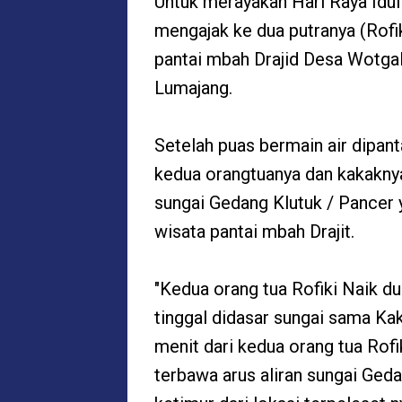
Untuk merayakan Hari Raya Idul 
mengajak ke dua putranya (Rofi
pantai mbah Drajid Desa Wotg
Lumajang.
Setelah puas bermain air dipant
kedua orangtuanya dan kakaknya
sungai Gedang Klutuk / Pancer y
wisata pantai mbah Drajit.
"Kedua orang tua Rofiki Naik dul
tinggal didasar sungai sama Ka
menit dari kedua orang tua Rofik
terbawa arus aliran sungai Ged