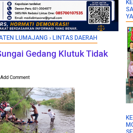
KE
SA
YA
ATEN LUMAJANG
›
LINTAS DAERAH
Sungai Gedang Klutuk Tidak
Add Comment
K
M
SE