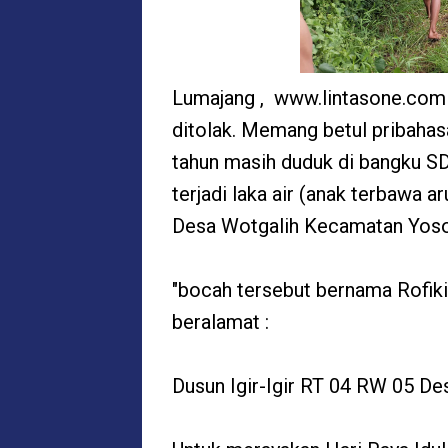
Lumajang , www.lintasone.com -
ditolak. Memang betul pribahasa
tahun masih duduk di bangku SD
terjadi laka air (anak terbawa 
Desa Wotgalih Kecamatan Yosowi
"bocah tersebut bernama Rofiki
beralamat :
Dusun Igir-Igir RT 04 RW 05 D