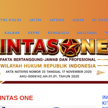
TNI-POLRI
JATIM
JATENG
JABAR
DI YOG
KALBAR
KEPRI
BENGKULU
NASIONAL
INTAS ONE
IN
KI