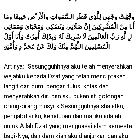
وَجَّهْتُ وَجْهِيَ لِلَّذِي فَطَرَ السَّمَوَاتِ وَالْأَر ْضَ حَنِيفًا وَمَا
أَنَا مِنْ الْمُشْرِكِينَ إِنَّ صَلَاتِي وَنُسُكِي وَمَحْيَايَ وَمَمَاتِي
لِ لَّهِ رَبِّ الْعَالَمِينَ لَا شَرِيكَ لَهُ وَبِذَلِكَ أُمِرْتُ وَأَنَا أَوَّلُ
الْمُسْلِمِينَ اللَّهُمَّ مِنْكَ وَلَكَ عَنْ مُحَمَّ دٍ وَأُمَّتِهِ
Artinya: “Sesungguhhnya aku telah menyerahkan
wajahku kepada Dzat yang telah menciptakan
langit dan bumi dengan tulus ikhlas dan
menyerahkan diri dan aku bukanlah golongan
orang-orang musyrik.Sesungguhnya shalatku,
pengabdianku, kehidupan dan matiku adalah
untuk Allah Dzat yang menguasai alam semesta.
bagi-Nya, dan demikian aku dianjurkan dan aku