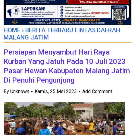
HOME
›
BERITA TERBARU LINTAS DAERAH
MALANG JATIM
Persiapan Menyambut Hari Raya
Kurban Yang Jatuh Pada 10 Juli 2023
Pasar Hewan Kabupaten Malang Jatim
Di Penuhi Pengunjung
By
Unknown
Kamis, 25 Mei 2023
Add Comment