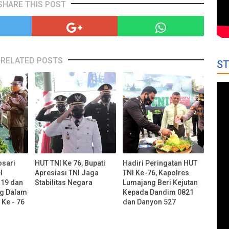
SHARE THIS POST
RELATED POSTS
ST
osari
HUT TNI Ke 76, Bupati
Hadiri Peringatan HUT
l
Apresiasi TNI Jaga
TNI Ke-76, Kapolres
d19 dan
Stabilitas Negara
Lumajang Beri Kejutan
g Dalam
Kepada Dandim 0821
Ke - 76
dan Danyon 527