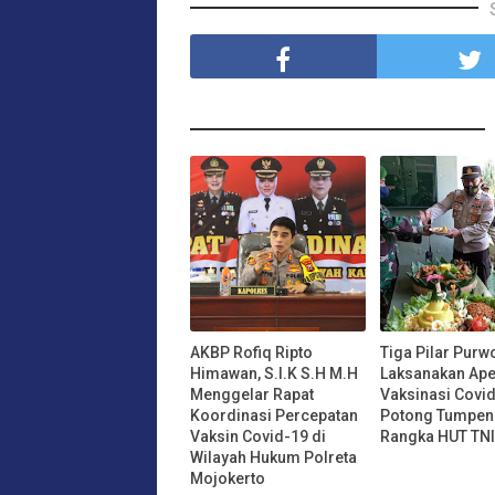
AKBP Rofiq Ripto
Tiga Pilar Purw
Himawan, S.I.K S.H M.H
Laksanakan Ape
Menggelar Rapat
Vaksinasi Covi
Koordinasi Percepatan
Potong Tumpen
Vaksin Covid-19 di
Rangka HUT TNI 
Wilayah Hukum Polreta
Mojokerto