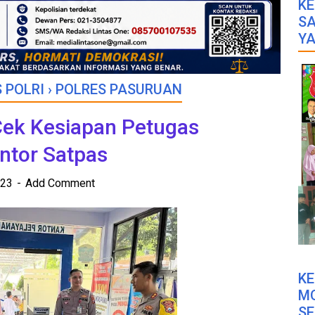
KE
SA
YA
 POLRI
›
POLRES PASURUAN
Cek Kesiapan Petugas
ntor Satpas
023
Add Comment
K
M
SE