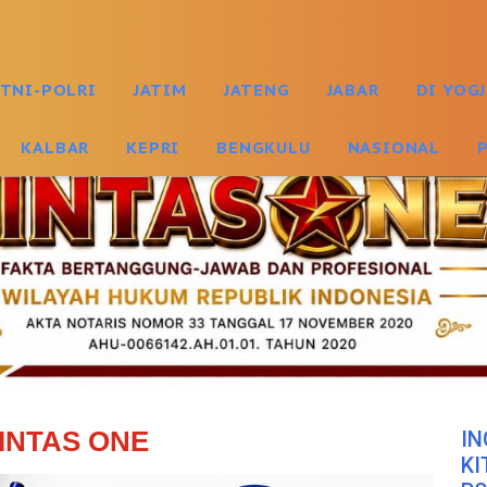
TNI-POLRI
JATIM
JATENG
JABAR
DI YOG
KALBAR
KEPRI
BENGKULU
NASIONAL
INTAS ONE
IN
KI