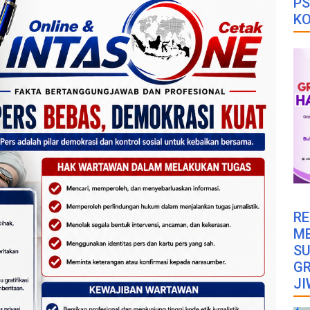
PS
K
RE
M
SU
GR
JI