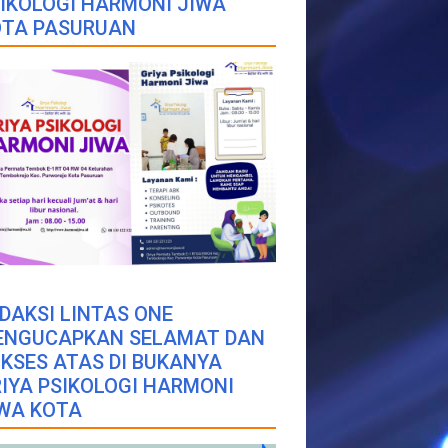
IKOLOGI HARMONI JIWA
OTA PASURUAN
DAKSI LINTAS ONE
ENGUCAPKAN SELAMAT DAN
KSES ATAS DI BUKANYA
IYA PSIKOLOGI HARMONI
WA KOTA