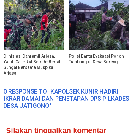
Diinisiasi Danramil Arjasa,
Polisi Bantu Evakuasi Pohon
Yalidi Care Ikut Bersih- Bersih
Tumbang di Desa Boreng
Sungai Bersama Muspika
Arjasa
0 RESPONSE TO "KAPOLSEK KUNIR HADIRI
IKRAR DAMAI DAN PENETAPAN DPS PILKADES
DESA JATIGONO"
Silakan tinggalkan komentar