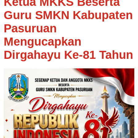
Ketua MKKS Beserta
Guru SMKN Kabupaten
Pasuruan
Mengucapkan
Dirgahayu Ke-81 Tahun