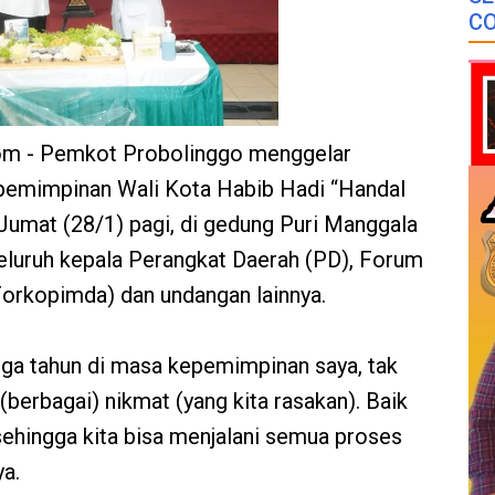
CO
om - Pemkot Probolinggo menggelar
epemimpinan Wali Kota Habib Hadi “Handal
mat (28/1) pagi, di gedung Puri Manggala
i seluruh kepala Perangkat Daerah (PD), Forum
orkopimda) dan undangan lainnya.
tiga tahun di masa kepemimpinan saya, tak
(berbagai) nikmat (yang kita rasakan). Baik
sehingga kita bisa menjalani semua proses
a.