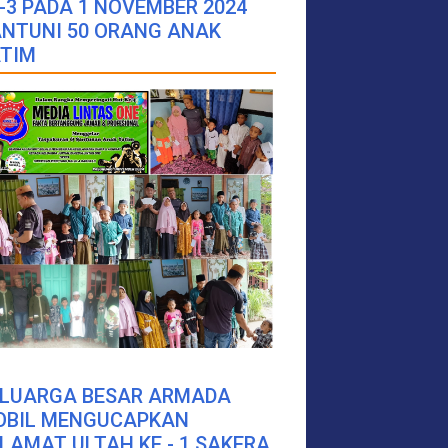
-3 PADA 1 NOVEMBER 2024
NTUNI 50 ORANG ANAK
TIM
ELUARGA BESAR ARMADA
OBIL MENGUCAPKAN
LAMAT ULTAH KE - 1 SAKERA