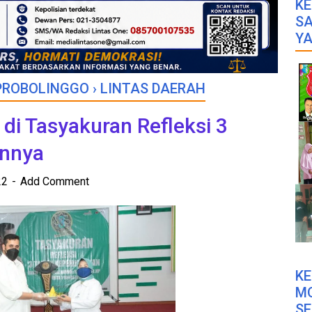
KE
SA
YA
PROBOLINGGO
›
LINTAS DAERAH
 di Tasyakuran Refleksi 3
nnya
022
Add Comment
K
M
SE