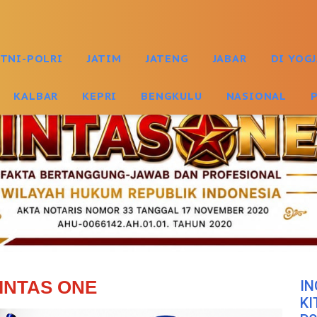
TNI-POLRI
JATIM
JATENG
JABAR
DI YOG
KALBAR
KEPRI
BENGKULU
NASIONAL
INTAS ONE
IN
KI