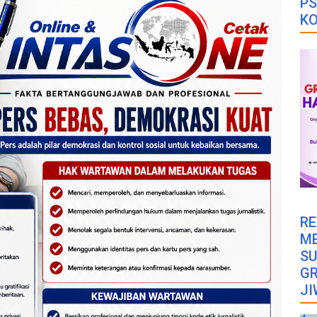
PS
K
RE
M
SU
GR
JI