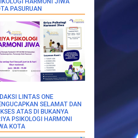
IKOLOGI HARMONI JIWA
OTA PASURUAN
DAKSI LINTAS ONE
ENGUCAPKAN SELAMAT DAN
KSES ATAS DI BUKANYA
IYA PSIKOLOGI HARMONI
WA KOTA