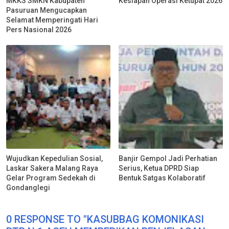
MKKS SMKN Kabupaten
Kesiapan Operasi Ketupat 2026
Pasuruan Mengucapkan
Selamat Memperingati Hari
Pers Nasional 2026
Wujudkan Kepedulian Sosial,
Banjir Gempol Jadi Perhatian
Laskar Sakera Malang Raya
Serius, Ketua DPRD Siap
Gelar Program Sedekah di
Bentuk Satgas Kolaboratif
Gondanglegi
0 RESPONSE TO "KASUBBAG KOMONIKASI