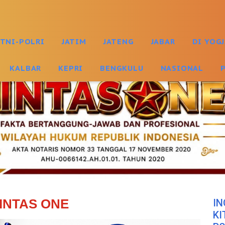
TNI-POLRI
JATIM
JATENG
JABAR
DI YOG
KALBAR
KEPRI
BENGKULU
NASIONAL
INTAS ONE
IN
KI