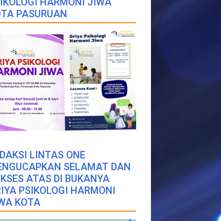
IKOLOGI HARMONI JIWA
OTA PASURUAN
DAKSI LINTAS ONE
ENGUCAPKAN SELAMAT DAN
KSES ATAS DI BUKANYA
IYA PSIKOLOGI HARMONI
WA KOTA