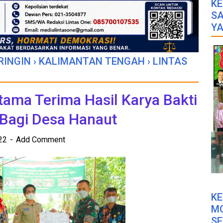
KE
SA
YA
RINGIN
›
KALIMANTAN TENGAH
›
LINTAS
ama Terima Hasil Karya Bakti
Bagi Desa Hanaut
022
Add Comment
K
M
SE