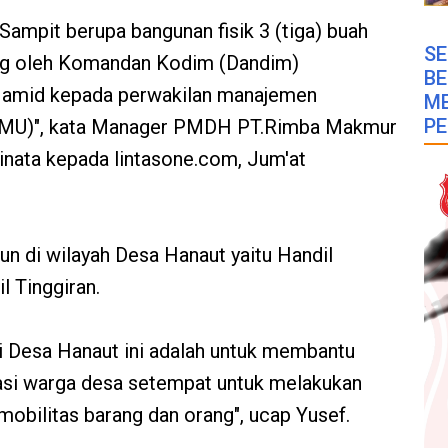
Sampit berupa bangunan fisik 3 (tiga) buah
SE
ung oleh Komandan Kodim (Dandim)
B
 Hamid kepada perwakilan manajemen
M
PE
MU)", kata Manager PMDH PT.Rimba Makmur
nata kepada lintasone.com, Jum'at
un di wilayah Desa Hanaut yaitu Handil
l Tinggiran.
i Desa Hanaut ini adalah untuk membantu
asi warga desa setempat untuk melakukan
k mobilitas barang dan orang", ucap Yusef.