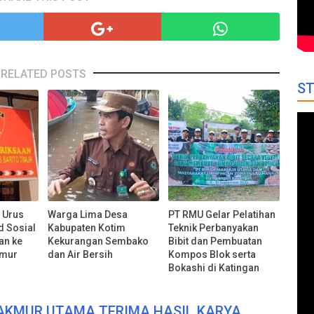
RELATED POSTS
ST
 Urus
Warga Lima Desa
PT RMU Gelar Pelatihan
d Sosial
Kabupaten Kotim
Teknik Perbanyakan
an ke
Kekurangan Sembako
Bibit dan Pembuatan
imur
dan Air Bersih
Kompos Blok serta
Bokashi di Katingan
MAKMUR UTAMA TERIMA HASIL KARYA