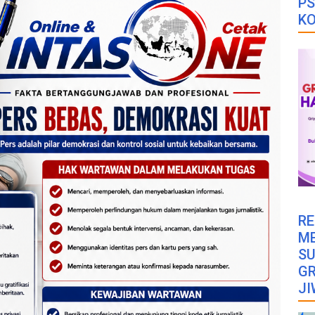
PS
K
RE
M
SU
GR
JI