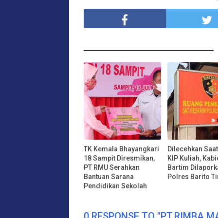
TK Kemala Bhayangkari
Dilecehkan Saat
18 Sampit Diresmikan,
KIP Kuliah, Kabi
PT RMU Serahkan
Bartim Dilapork
Bantuan Sarana
Polres Barito T
Pendidikan Sekolah
0 RESPONSE TO "PT.RIMBA 