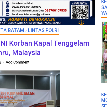
KE
SA
YA
OTA BATAM
›
LINTAS POLRI
 WNI Korban Kapal Tenggelam
hru, Malaysia
22
Add Comment
K
M
SE