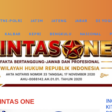
TNI-POLRI
JATIM
JATENG
JABAR
DI YOG
KALBAR
KEPRI
BENGKULU
NASIONAL
INTAS ONE
IN
KI