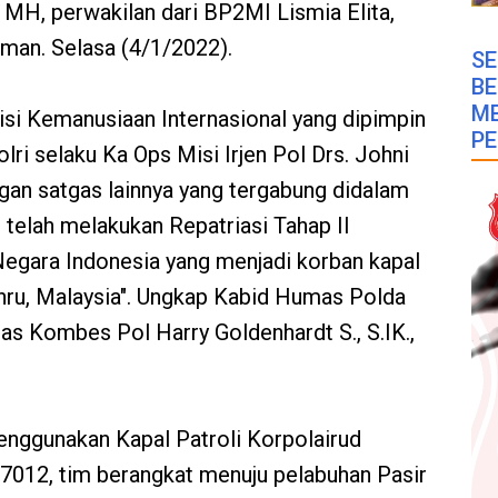
., MH, perwakilan dari BP2MI Lismia Elita,
man. Selasa (4/1/2022).
SE
B
M
si Kemanusiaan Internasional yang dipimpin
PE
lri selaku Ka Ops Misi Irjen Pol Drs. Johni
n satgas lainnya yang tergabung didalam
 telah melakukan Repatriasi Tahap II
gara Indonesia yang menjadi korban kapal
hru, Malaysia". Ungkap Kabid Humas Polda
s Kombes Pol Harry Goldenhardt S., S.IK.,
enggunakan Kapal Patroli Korpolairud
7012, tim berangkat menuju pelabuhan Pasir