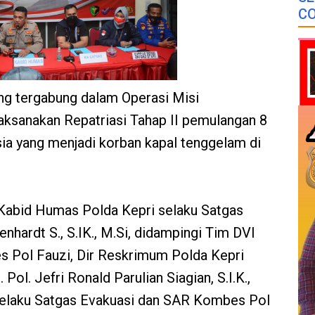
CO
ng tergabung dalam Operasi Misi
aksanakan Repatriasi Tahap II pemulangan 8
a yang menjadi korban kapal tenggelam di
 Kabid Humas Polda Kepri selaku Satgas
ardt S., S.IK., M.Si, didampingi Tim DVI
 Pol Fauzi, Dir Reskrimum Polda Kepri
l. Jefri Ronald Parulian Siagian, S.I.K.,
 selaku Satgas Evakuasi dan SAR Kombes Pol