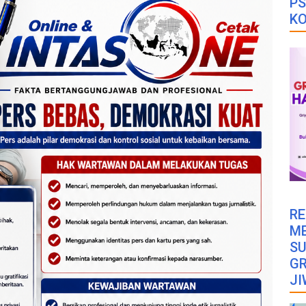
PS
K
RE
M
SU
GR
JI