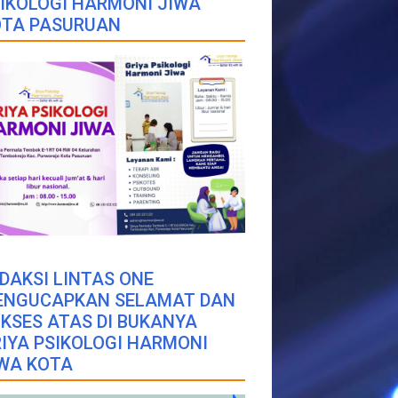
IKOLOGI HARMONI JIWA
OTA PASURUAN
DAKSI LINTAS ONE
ENGUCAPKAN SELAMAT DAN
KSES ATAS DI BUKANYA
IYA PSIKOLOGI HARMONI
WA KOTA