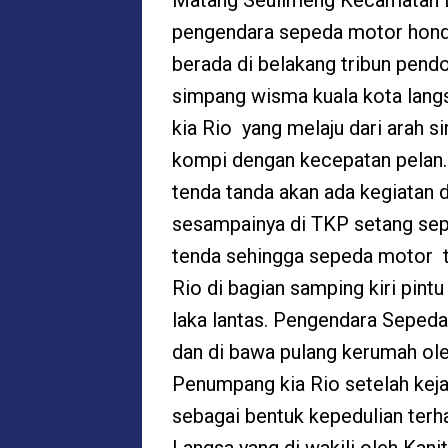
Matang Seulimeng Kecamatan La
pengendara sepeda motor honda
berada di belakang tribun pend
simpang wisma kuala kota lan
kia Rio yang melaju dari arah 
kompi dengan kecepatan pelan. S
tenda tanda akan ada kegiatan 
sesampainya di TKP setang se
tenda sehingga sepeda motor 
Rio di bagian samping kiri pint
laka lantas. Pengendara Seped
dan di bawa pulang kerumah ol
Penumpang kia Rio setelah kejad
sebagai bentuk kepedulian terha