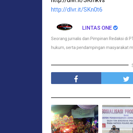
http://dlvr.it/SKmkvs
http://dlvr.it/SKn0t6
LINTAS ONE
Seorang jurnalis dan Pimpinan Redaksi di PT
hukum, serta pendampingan masyarakat m