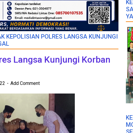
KE
SA
YA
AK KEPOLISIAN POLRES LANGSA KUNJUNGI
GAL
lres Langsa Kunjungi Korban
022
Add Comment
K
M
SE