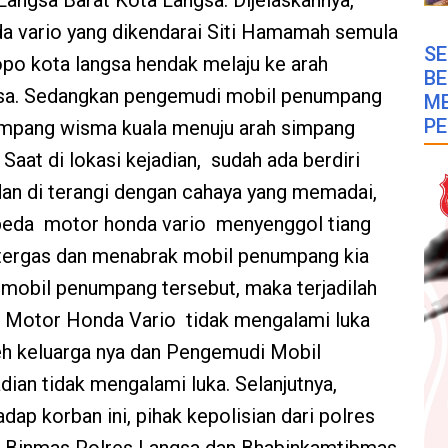
ngsa Barat Kota Langsa. Dijelaskannya,
 vario yang dikendarai Siti Hamamah semula
SE
opo kota langsa hendak melaju ke arah
B
gsa. Sedangkan pengemudi mobil penumpang
M
PE
simpang wisma kuala menuju arah simpang
aat di lokasi kejadian, sudah ada berdiri
dan di terangi dengan cahaya yang memadai,
peda motor honda vario menyenggol tiang
tergas dan menabrak mobil penumpang kia
u mobil penumpang tersebut, maka terjadilah
a Motor Honda Vario tidak mengalami luka
eh keluarga nya dan Pengemudi Mobil
ian tidak mengalami luka. Selanjutnya,
dap korban ini, pihak kepolisian dari polres