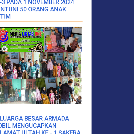
-3 PADA 1 NOVEMBER 2024
NTUNI 50 ORANG ANAK
TIM
ELUARGA BESAR ARMADA
OBIL MENGUCAPKAN
LAMAT ULTAH KE - 1 SAKERA