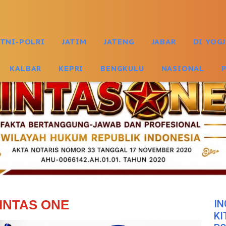
TNI-POLRI
JATIM
JATENG
JABAR
DI YOG
KALBAR
KEPRI
BENGKULU
NASIONAL
INTAS ONE
IN
KI