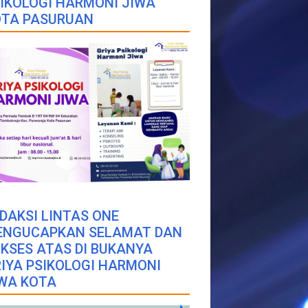
IKOLOGI HARMONI JIWA
OTA PASURUAN
DAKSI LINTAS ONE
ENGUCAPKAN SELAMAT DAN
KSES ATAS DI BUKANYA
IYA PSIKOLOGI HARMONI
WA KOTA