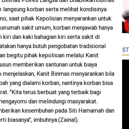
nit Binmas Polres Langsa dan Bhabinkamtibmas
langsung korban serta melihat kondisinya
no, saat pihak Kepolisian menyarankan untuk
kerumah sakit umum, korban menjawab hanya
kiri dan kaki bahagian kiri serta sakit di
takan hanya butuh pengobatan tradisional
ST
an begitu pihak kepolisian melalui Kanit
dusun memberikan santunan untuk biaya
o menjelaskan, Kanit Binmas menyarankan bila
ibah yang dialami korban, nantinya korban bisa
t. "Kita terus berbuat yang terbaik bagi
mengayomi dan melindungi masyarakat.
berikan kesembuhan pada Siti Hamamah dan
ti biasanya", imbuhnya.(Zainal).