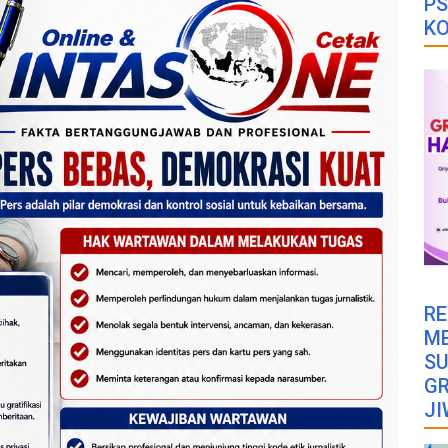
PS
K
RE
M
SU
GR
JI