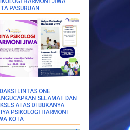
IKOLOGI HARMONI JIWA
OTA PASURUAN
DAKSI LINTAS ONE
ENGUCAPKAN SELAMAT DAN
KSES ATAS DI BUKANYA
IYA PSIKOLOGI HARMONI
WA KOTA