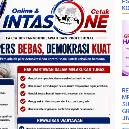
PS
K
RE
M
SU
GR
JI