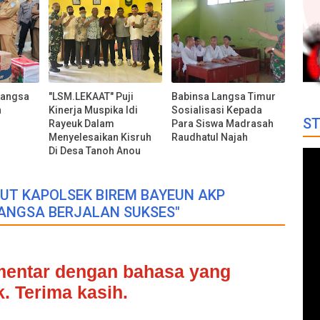
Langsa
"LSM.LEKAAT" Puji
Babinsa Langsa Timur
n
Kinerja Muspika Idi
Sosialisasi Kepada
ST
Rayeuk Dalam
Para Siswa Madrasah
Menyelesaikan Kisruh
Raudhatul Najah
Di Desa Tanoh Anou
BUT KAPOLSEK BIREM BAYEUN AKP
ANGSA BERJALAN SUKSES"
omentar dengan bahasa yang
. Terima kasih.