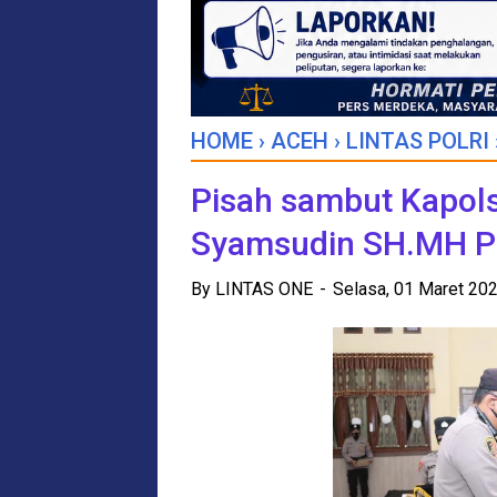
HOME
›
ACEH
›
LINTAS POLRI
Pisah sambut Kapol
Syamsudin SH.MH Po
By
LINTAS ONE
Selasa, 01 Maret 20