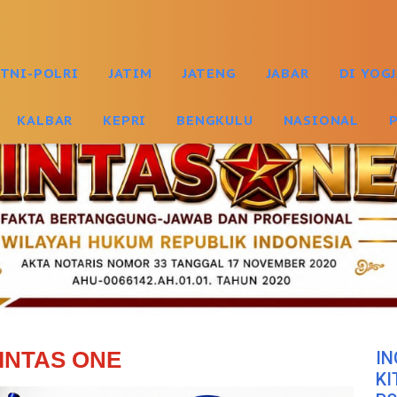
TNI-POLRI
JATIM
JATENG
JABAR
DI YOG
KALBAR
KEPRI
BENGKULU
NASIONAL
INTAS ONE
IN
KI