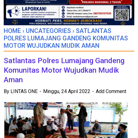
HOME
›
UNCATEGORIES
›
SATLANTAS
POLRES LUMAJANG GANDENG KOMUNITAS
MOTOR WUJUDKAN MUDIK AMAN
Satlantas Polres Lumajang Gandeng
Komunitas Motor Wujudkan Mudik
Aman
By
LINTAS ONE
Minggu, 24 April 2022
Add Comment