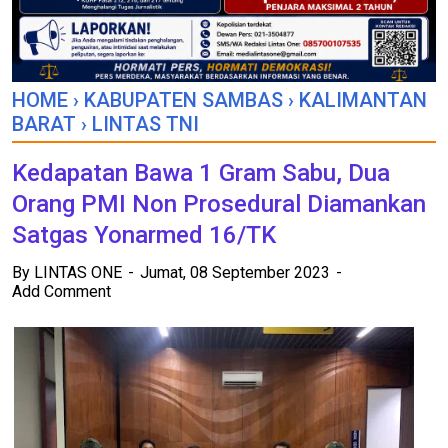
HOME
›
KABUPATEN SAMBAS
›
KALIMANTAN
BARAT
›
LINTAS TNI
Kedapatan Bawa 1 Gram Sabu, Dua
Orang PMI Non Prosedural Diamankan
Satgas Yonarmed 16/TK
By
LINTAS ONE
Jumat, 08 September 2023
Add Comment