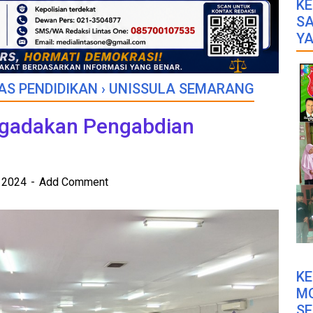
KE
SA
YA
AS PENDIDIKAN
›
UNISSULA SEMARANG
ngadakan Pengabdian
r 2024
Add Comment
K
M
SE