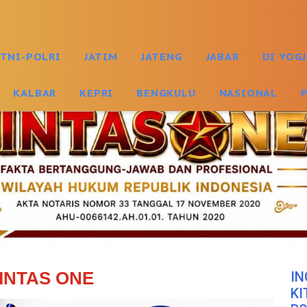
TNI-POLRI
JATIM
JATENG
JABAR
DI YOG
KALBAR
KEPRI
BENGKULU
NASIONAL
INTAS ONE
IN
KI