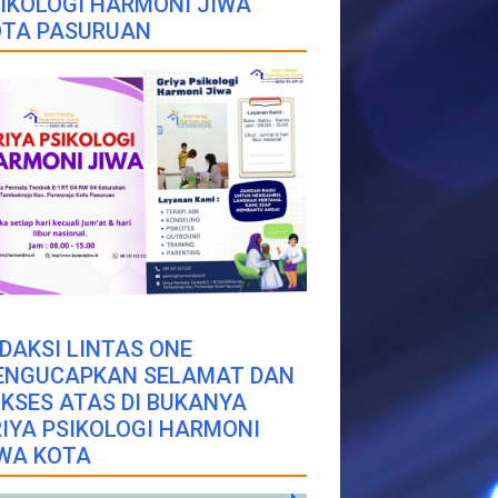
IKOLOGI HARMONI JIWA
OTA PASURUAN
DAKSI LINTAS ONE
ENGUCAPKAN SELAMAT DAN
KSES ATAS DI BUKANYA
IYA PSIKOLOGI HARMONI
WA KOTA