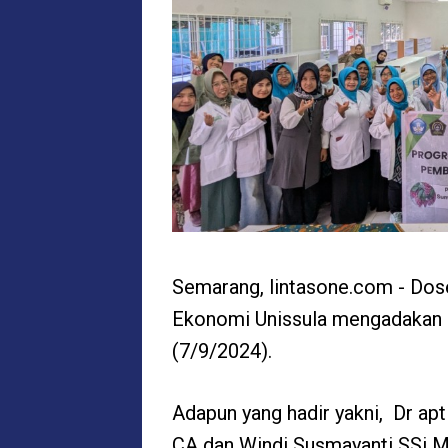
Semarang, lintasone.com - Dos
Ekonomi
Unissula mengadakan
(7/9/2024)
.
Adapun yang hadir yakni,
Dr apt
CA dan Windi Susmayanti SSi 