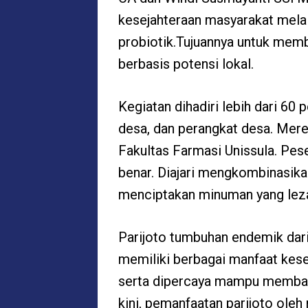
kesejahteraan masyarakat mela
probiotik.
T
ujuan
nya
untuk membe
berbasis potensi lokal.
Kegiatan dihadiri lebih dari 60 
desa, dan perangkat desa
.
Mer
Fakultas Farmasi Unissula.
P
ese
benar
.
Diajari
mengkombinasikan 
menciptakan minuman yang lez
Parijoto tumbuhan endemik dar
memiliki berbagai manfaat keseh
serta dipercaya mampu memban
kini, pemanfaatan parijoto ole