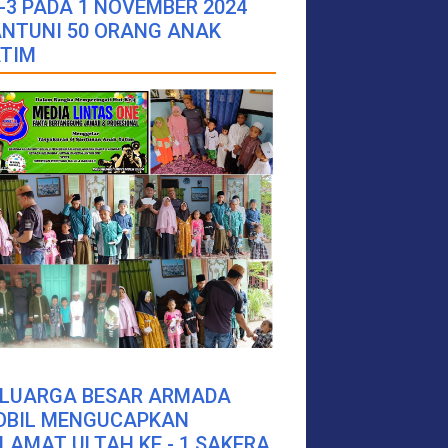
-3 PADA 1 NOVEMBER 2024
NTUNI 50 ORANG ANAK
TIM
ELUARGA BESAR ARMADA
OBIL MENGUCAPKAN
LAMAT ULTAH KE - 1 SAKERA