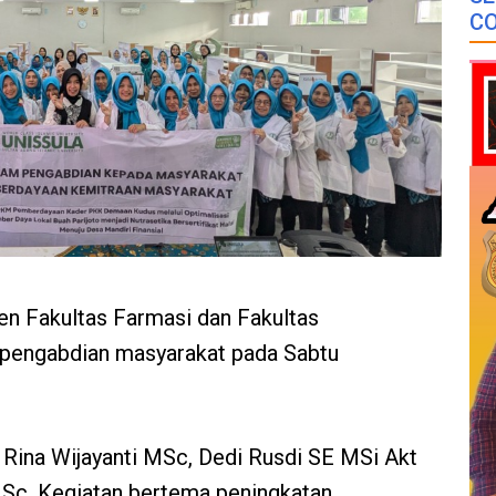
CO
en
Fakultas Farmasi dan Fakultas
 pengabdian masyarakat
pada Sabtu
 Rina Wijayanti MSc
,
Dedi Rusdi SE MSi Akt
MSc
.
Kegiatan bertema
peningkatan