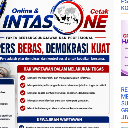
PS
K
RE
M
SU
GR
JI