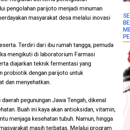
lui pengolahan parijoto menjadi minuman
SE
rdayakan masyarakat desa melalui inovasi
B
M
PE
peserta
. Terdiri dari
ibu rumah tangga, pemuda
eka
mengikuti di
l
ab
oratorium
Farmasi
rta diajarkan teknik fermentasi yang
probiotik dengan parijoto untuk
at dan menyehatkan.
i daerah pegunungan Jawa Tengah, dikenal
atan. Buah ini kaya akan antioksidan, vitamin,
tu menjaga kesehatan tubuh. Namun, hingga
h masyarakat masih terbatas. Melalui program