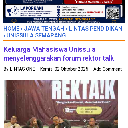
HOME
›
JAWA TENGAH
›
LINTAS PENDIDIKAN
›
UNISSULA SEMARANG
Keluarga Mahasiswa Unissula
menyelenggarakan forum rektor talk
By
LINTAS ONE
Kamis, 02 Oktober 2025
Add Comment