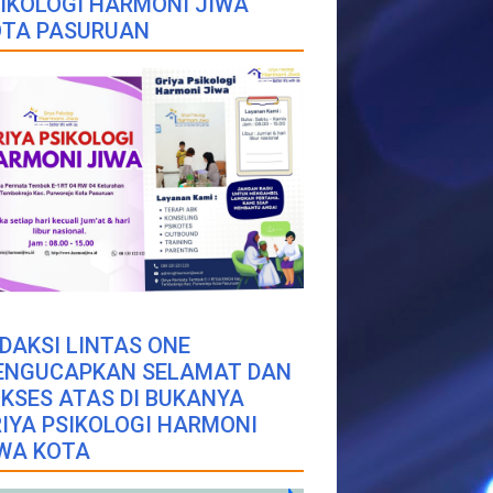
IKOLOGI HARMONI JIWA
OTA PASURUAN
DAKSI LINTAS ONE
ENGUCAPKAN SELAMAT DAN
KSES ATAS DI BUKANYA
IYA PSIKOLOGI HARMONI
WA KOTA