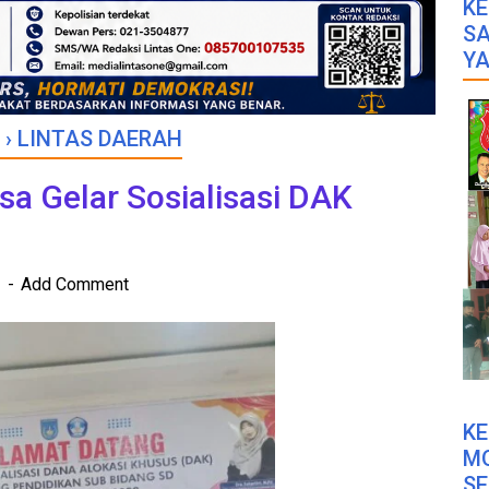
KE
SA
YA
›
LINTAS DAERAH
sa Gelar Sosialisasi DAK
2
Add Comment
K
M
SE