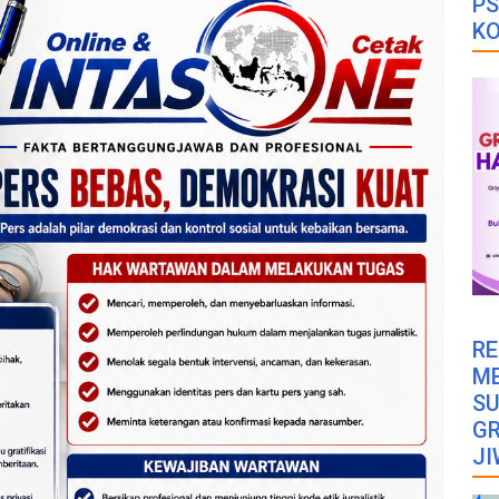
PS
K
RE
M
SU
GR
JI