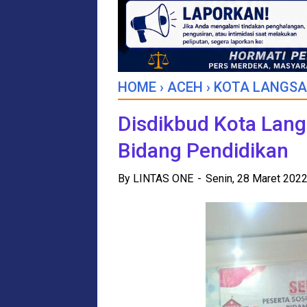
HOME
›
ACEH
›
KOTA LANGSA
Disdikbud Kota Lang
Bidang Pendidikan
By
LINTAS ONE
Senin, 28 Maret 202